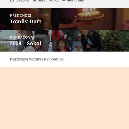
1.6.2008
klubzviktorky
Albi Fosílie
Navigace
PŘEDCHOZÍ
pro
Tomův Dort
Předchozí
příspěvek
příspěvek:
POKRAČOVAT
2008 – Sokol
Následující
příspěvek:
Používáme WordPress (v češtině).