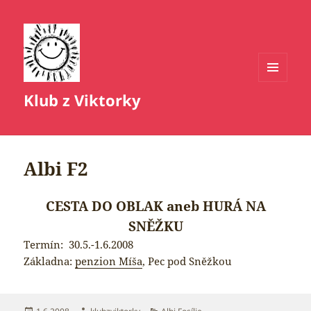
MENU
Klub z Viktorky
A
WIDGETY
Albi F2
CESTA DO OBLAK aneb HURÁ NA
SNĚŽKU
Termín: 30.5.-1.6.2008
Základna:
penzion Míša
, Pec pod Sněžkou
Publikováno:
Autor:
Rubriky: