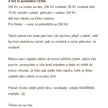
A teď to podstatné CENA:
250 Kč za osobu na den, 100 Kč snídaně, 50 Kč snídaně dítě,
70 Kč večeře v pátek, grilování v sobotu 150 Kč
děti bez nároku na lůžko zdarma
Pro Drahu: – cena za jednolůžko je 350 Kč
Takže pokud vše bude jako loni, tak bychom přijeli v pátek, měli
bychom jednotnou večeři, pak so snídaně a večer grilování, ne
snídaně.
Musím paní zaplatit zálohu do konce příštího týdne, takže Vás
prosím, promyslete si vše jestli pojedete a dejte mi vědět do
konce víkendu, já Vám pak podle toho napíšu, kolik je třeba
zaplatit jako zálohu a na jaký účet.
Pokud chcete vědět ještě něco, neváhejte, volejte 604298464,
mejlujte :-)))
Těším se na Vás,