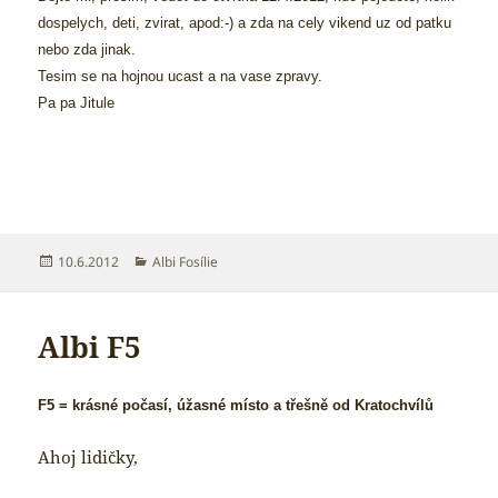
dospelych, deti, zvirat, apod:-) a zda na cely vikend uz od patku
nebo zda jinak.
Tesim se na hojnou ucast a na vase zpravy.
Pa pa Jitule
Publikováno:
Rubriky:
10.6.2012
Albi Fosílie
Albi F5
F5 = krásné počasí, úžasné místo a třešně od Kratochvílů
Ahoj lidičky,