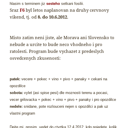
hlasim s terminem jiz
sesteho
setkani fosilii.
Sraz
F6
byl letos naplanovan na druhy cervnovy
vikend, tj. od
8. do 10.6.2012
.
Misto zatim neni jiste, ale Morava ani Slovensko to
nebude a urcite to bude neco vhodneho i pro
ratolesti. Program bude vychazet z predeslych
osvedcenych zkusenosti:
patek:
vecere + pokec + vino + pivo + panaky + cekani na
opozdilce
sobota:
vylet (asi spise pesi) dle moznosti terenu a pocasi,
vecer grilovacka + pokec + vino + pivo + panaky i pro opozdilce
nedele:
snidane, pote rozlouceni nejen s opozdilci a pak uz
vlastni program
Dejte mi, prosim, vedet do ctvrtka 12.4.2012, kdo pojedete, kolik