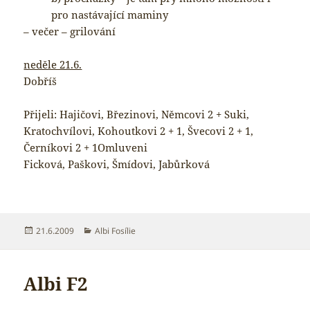
pro nastávající maminy
– večer – grilování
neděle 21.6.
Dobříš
Přijeli: Hajičovi, Březinovi, Němcovi 2 + Suki,
Kratochvílovi, Kohoutkovi 2 + 1, Švecovi 2 + 1,
Černíkovi 2 + 1Omluveni
Ficková, Paškovi, Šmídovi, Jabůrková
Publikováno:
Rubriky:
21.6.2009
Albi Fosílie
Albi F2