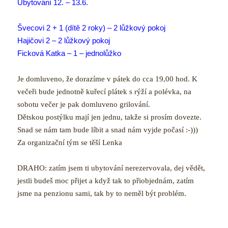
Ubytování 12. – 13.6.
Švecovi 2 + 1 (dítě 2 roky) – 2 lůžkový pokoj
Hajičovi 2 – 2 lůžkový pokoj
Ficková Katka – 1 – jednolůžko
Je domluveno, že dorazíme v pátek do cca 19,00 hod. K
večeři bude jednotně kuřecí plátek s rýží a polévka, na
sobotu večer je pak domluveno grilování.
Dětskou postýlku mají jen jednu, takže si prosím dovezte.
Snad se nám tam bude líbit a snad nám vyjde počasí :-)))
Za organizační tým se těší Lenka
DRAHO: zatím jsem ti ubytování nerezervovala, dej vědět,
jestli budeš moc přijet a když tak to přiobjednám, zatím
jsme na penzionu sami, tak by to neměl být problém.