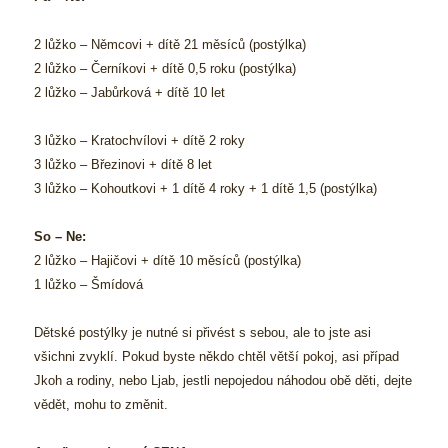
2 lůžko – Němcovi + dítě 21 měsíců (postýlka)
2 lůžko – Černíkovi + dítě 0,5 roku (postýlka)
2 lůžko – Jabůrková + dítě 10 let
3 lůžko – Kratochvílovi + dítě 2 roky
3 lůžko – Březinovi + dítě 8 let
3 lůžko – Kohoutkovi + 1 dítě 4 roky + 1 dítě 1,5 (postýlka)
So – Ne:
2 lůžko – Hajičovi + dítě 10 měsíců (postýlka)
1 lůžko – Šmídová
Dětské postýlky je nutné si přivést s sebou, ale to jste asi
všichni zvyklí. Pokud byste někdo chtěl větší pokoj, asi případ
Jkoh a rodiny, nebo Ljab, jestli nepojedou náhodou obě děti, dejte
vědět, mohu to změnit.