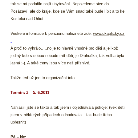
tak se mi podařilo najít ubytování. Nepojedeme sice do
Posázaví, ale do kraje, kde se Vám snad také bude líbit a to ke
Kostelci nad Orlicí.
Veškeré informace k penzionu naleznete zde:
www.ukaplicky.cz
A proč to vyhrálo…..no je to hlavně vhodné pro děti a jelikož
jediný kdo s sebou nebude mít děti, je Drahuška, tak volba byla
jasná :-). A také ceny jsou více než příznivé.
Takže teď už jen to organizační info:
Termín: 3 – 5. 6.2011
Nahlásili jste se takto a tak jsem i objednávala pokoje: (věk dětí
jsem v některých případech odhadovala – tak bude třeba
upřesnit)
Pá – Ne: