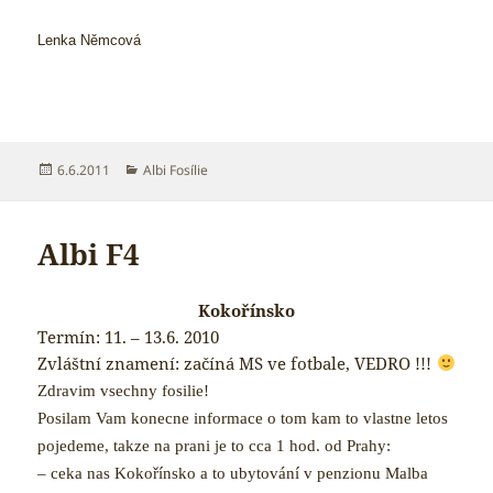
Lenka Němcová
Publikováno:
Rubriky:
6.6.2011
Albi Fosílie
Albi F4
Kokořínsko
Termín: 11. – 13.6. 2010
Zvláštní znamení: začíná MS ve fotbale, VEDRO !!!
Zdravim vsechny fosilie!
Posilam Vam konecne informace o tom kam to vlastne letos
pojedeme, takze na prani je to cca 1 hod. od Prahy:
– ceka nas Kokořínsko a to ubytování v penzionu Malba