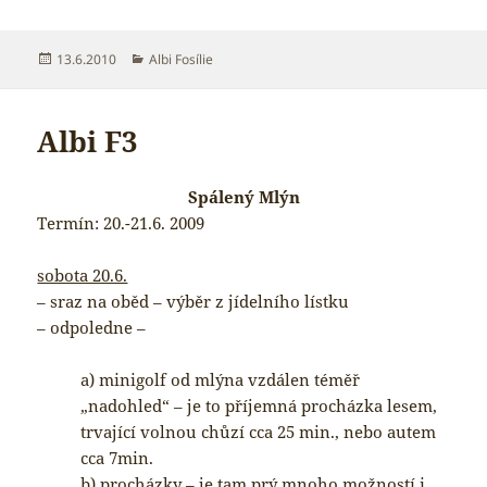
Publikováno:
Rubriky:
13.6.2010
Albi Fosílie
Albi F3
Spálený Mlýn
Termín: 20.-21.6. 2009
sobota 20.6.
– sraz na oběd – výběr z jídelního lístku
– odpoledne –
a) minigolf od mlýna vzdálen téměř
„nadohled“ – je to příjemná procházka lesem,
trvající volnou chůzí cca 25 min., nebo autem
cca 7min.
b) procházky – je tam prý mnoho možností i