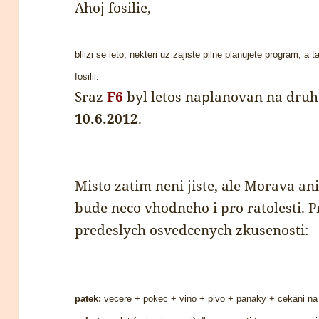
Ahoj fosilie,
bllizi se leto, nekteri uz zajiste pilne planujete program, a 
fosilii.
Sraz
F6
byl letos naplanovan na druhy
10.6.2012
.
Misto zatim neni jiste, ale Morava an
bude neco vhodneho i pro ratolesti. 
predeslych osvedcenych zkusenosti:
patek:
vecere + pokec + vino + pivo + panaky + cekani na