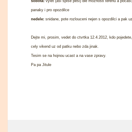
sobota:
vylet (asi spise pesi) dle moznosti terenu a pocas
panaky i pro opozdilce
nedele:
snidane, pote rozlouceni nejen s opozdilci a pak u
Dejte mi, prosim, vedet do ctvrtka 12.4.2012, kdo pojedete, 
cely vikend uz od patku nebo zda jinak.
Tesim se na hojnou ucast a na vase zpravy.
Pa pa Jitule