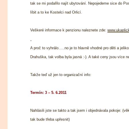
tak se mi podařilo najít ubytování. Nepojedeme sice do Po
líbit a to ke Kostelci nad Orlicí.
Veškeré informace k penzionu naleznete zde:
www.ukaplic
A proč to vyhrálo…..no je to hlavně vhodné pro děti a jelik
Drahuška, tak volba byla jasná :-). A také ceny jsou více n
Takže teď už jen to organizační info:
Termín: 3 – 5. 6.2011
Nahlásili jste se takto a tak jsem i objednávala pokoje: (
tak bude třeba upřesnit)