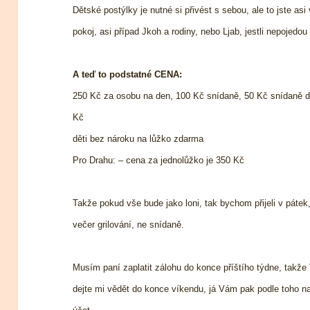
Dětské postýlky je nutné si přivést s sebou, ale to jste as
pokoj, asi případ Jkoh a rodiny, nebo Ljab, jestli nepojedo
A teď to podstatné CENA:
250 Kč za osobu na den, 100 Kč snídaně, 50 Kč snídaně dí
Kč
děti bez nároku na lůžko zdarma
Pro Drahu: – cena za jednolůžko je 350 Kč
Takže pokud vše bude jako loni, tak bychom přijeli v páte
večer grilování, ne snídaně.
Musím paní zaplatit zálohu do konce příštího týdne, takže 
dejte mi vědět do konce víkendu, já Vám pak podle toho napí