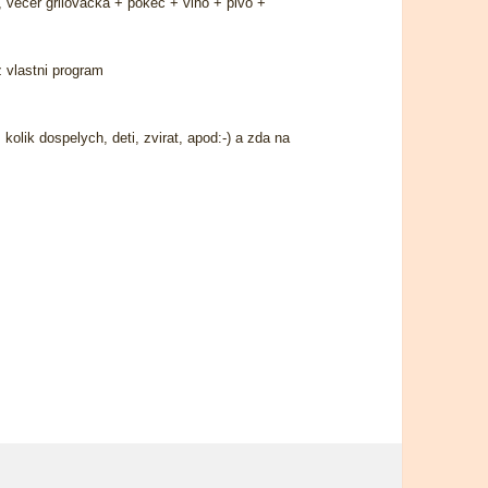
i, vecer grilovacka + pokec + vino + pivo +
z vlastni program
kolik dospelych, deti, zvirat, apod:-) a zda na