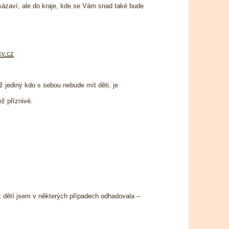
sázaví, ale do kraje, kde se Vám snad také bude
ky.cz
ož jediný kdo s sebou nebude mít děti, je
ež příznivé.
věk dětí jsem v některých případech odhadovala –