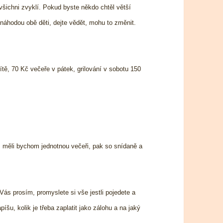
i všichni zvyklí. Pokud byste někdo chtěl větší
u náhodou obě děti, dejte vědět, mohu to změnit.
tě, 70 Kč večeře v pátek, grilování v sobotu 150
k, měli bychom jednotnou večeři, pak so snídaně a
Vás prosím, promyslete si vše jestli pojedete a
šu, kolik je třeba zaplatit jako zálohu a na jaký