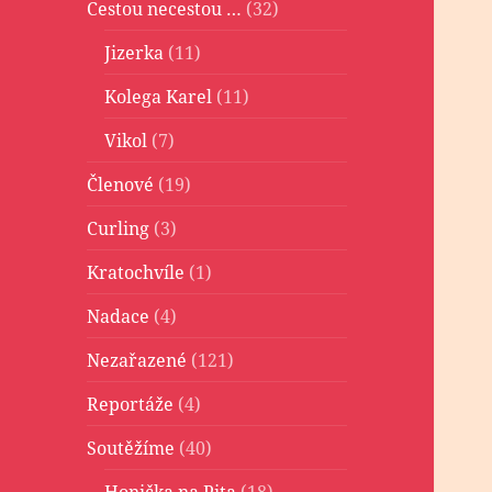
Cestou necestou …
(32)
Jizerka
(11)
Kolega Karel
(11)
Vikol
(7)
Členové
(19)
Curling
(3)
Kratochvíle
(1)
Nadace
(4)
Nezařazené
(121)
Reportáže
(4)
Soutěžíme
(40)
Honička na Pita
(18)