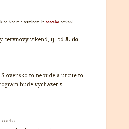
tak se hlasim s terminem jiz
sesteho
setkani
 cervnovy vikend, tj. od
8. do
i Slovensko to nebude a urcite to
Program bude vychazet z
 opozdilce