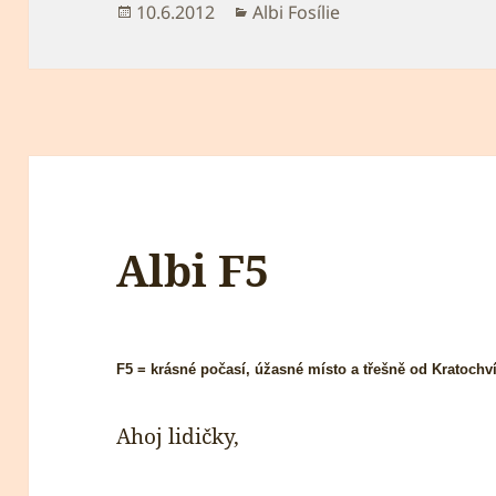
Publikováno:
Rubriky:
10.6.2012
Albi Fosílie
Albi F5
F5 = krásné počasí, úžasné místo a třešně od Kratochv
Ahoj lidičky,