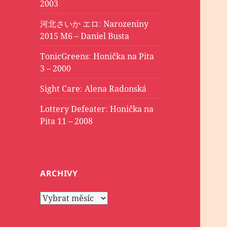
2003
河北さいか エロ
:
Narozeniny
2015 M6 – Daniel Busta
TonicGreens
:
Honička na Pita
3 – 2000
Sight Care
:
Alena Radonská
Lottery Defeater
:
Honička na
Pita 11 – 2008
ARCHIVY
Archivy