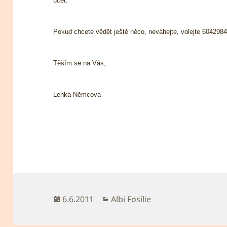
účet.
Pokud chcete vědět ještě něco, neváhejte, volejte 604298464
Těším se na Vás,
Lenka Němcová
Publikováno:
Rubriky:
6.6.2011
Albi Fosílie