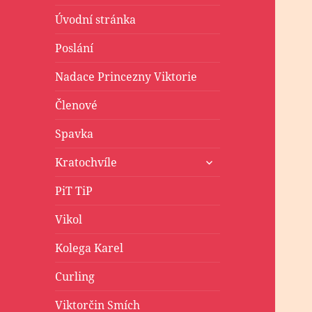
Úvodní stránka
Poslání
Nadace Princezny Viktorie
Členové
Spavka
zobrazit
Kratochvíle
podřazené
položky
PiT TiP
Vikol
Kolega Karel
Curling
Viktorčin Smích