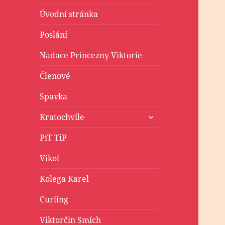
Úvodní stránka
Poslání
Nadace Princezny Viktorie
Členové
Spavka
zobrazit
Kratochvíle
podřazené
položky
PiT TiP
Vikol
Kolega Karel
Curling
Viktorčin Smích