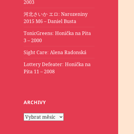
2003
河北さいか エロ
:
Narozeniny
2015 M6 – Daniel Busta
TonicGreens
:
Honička na Pita
3 – 2000
Sight Care
:
Alena Radonská
Lottery Defeater
:
Honička na
Pita 11 – 2008
ARCHIVY
Archivy