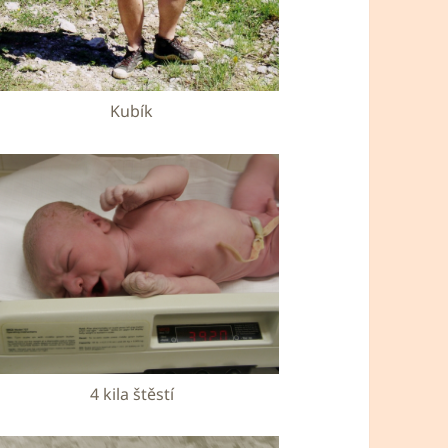
Kubík
4 kila štěstí