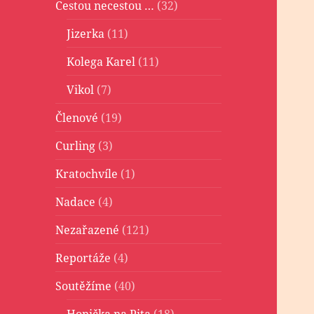
Cestou necestou …
(32)
Jizerka
(11)
Kolega Karel
(11)
Vikol
(7)
Členové
(19)
Curling
(3)
Kratochvíle
(1)
Nadace
(4)
Nezařazené
(121)
Reportáže
(4)
Soutěžíme
(40)
Honička na Pita
(18)