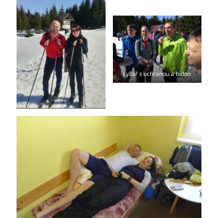
Lyžař s ochranou a bidon