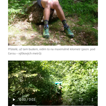
Přátelé, už tam budem, vidím to na maximálně kilometr (pozn. pod
čarou – výškových metrů)