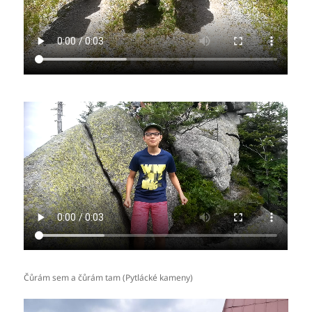
Čůrám sem a čůrám tam (Pytlácké kameny)