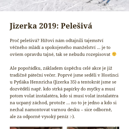
Jizerka 2019: Pelešivá
Proč pelešivá? Hířovi nám odtajnili tajemství
věčného mládí a spokojeného manželství … je to
ovšem opravdu tajné, tak se nebudu rozepisovat
Ale popořádku, základem úspěchu celé akce je již
tradičně páteční večer. Poprvé jsme seděli v Hostinci
u Pytláka Hennricha (Jizerka 35) a tentokrát jsme se
dozvěděli např. kdo strká papírky do myčky a musí
potom volat instalatéra, kdo si musí volat instalatéra
na ucpaný záchod, protože … no to je jedno a kdo si
nechal namontovat varnou desku – sice odborně,
ale za odporně vysoký peníz :-).