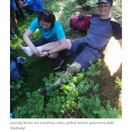
Jizerský Muhu má zraněnou nohu, jediná letošní potvrzená oběť
Vláďovky!