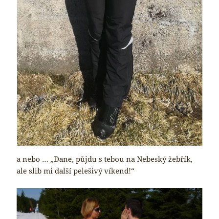
a nebo … „Dane, půjdu s tebou na Nebeský žebřík,
ale slib mi další pelešivý víkend!“