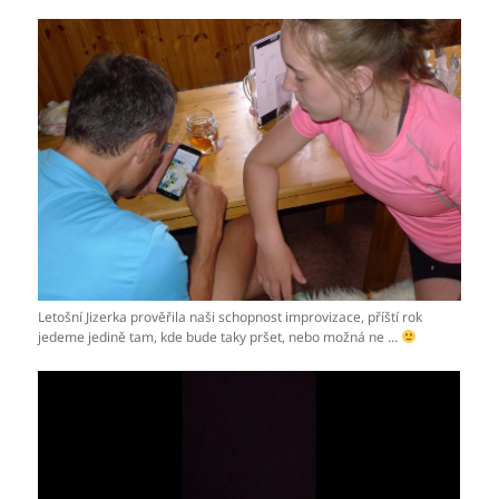
Letošní Jizerka prověřila naši schopnost improvizace, příští rok
jedeme jedině tam, kde bude taky pršet, nebo možná ne …