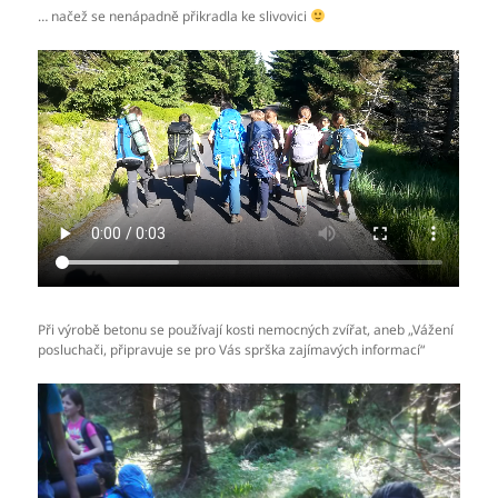
… načež se nenápadně přikradla ke slivovici
Při výrobě betonu se používají kosti nemocných zvířat, aneb „Vážení
posluchači, připravuje se pro Vás sprška zajímavých informací“