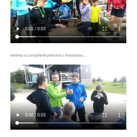
Nelinka si zamyšleně pohrává s limonádou …