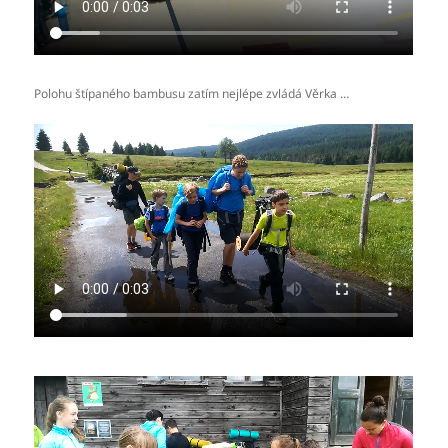
Polohu štípaného bambusu zatím nejlépe zvládá Věrka …