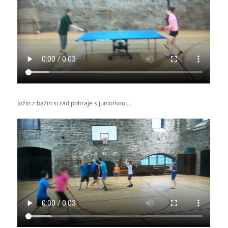
Jožin z bažin si rád pohraje s juniorkou …