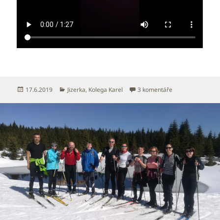
Publikováno:
Rubriky:
u textu s názvem 
17.6.2019
Jizerka
,
Kolega Karel
3 komentáře