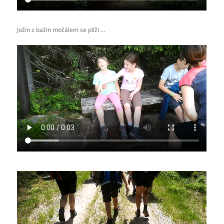
Jožin z bažin močálem se plíží …