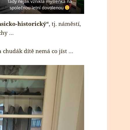
Tady nějak vznikla myšlenka na
společnou letní dovolenou
asicko-historický“
, tj. náměstí,
ochy …
 chudák dítě nemá co jíst …