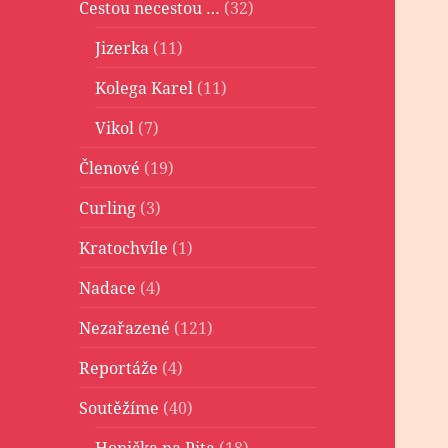
Cestou necestou …
(32)
Jizerka
(11)
Kolega Karel
(11)
Vikol
(7)
Členové
(19)
Curling
(3)
Kratochvíle
(1)
Nadace
(4)
Nezařazené
(121)
Reportáže
(4)
Soutěžíme
(40)
Honička na Pita
(18)