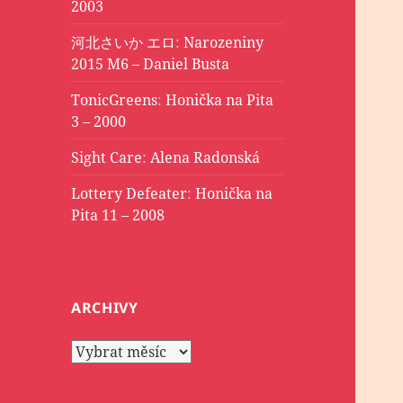
2003
河北さいか エロ
:
Narozeniny
2015 M6 – Daniel Busta
TonicGreens
:
Honička na Pita
3 – 2000
Sight Care
:
Alena Radonská
Lottery Defeater
:
Honička na
Pita 11 – 2008
ARCHIVY
Archivy