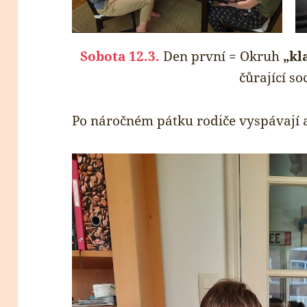
Sobota
12.3.
Den první = Okruh
„
kl
čůrající s
Po náročném pátku rodiče vyspávají a