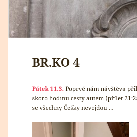
BR.KO 4
Pátek 11.3.
Poprvé nám návštěva přilét
skoro hodinu cesty autem (přílet 21:2
se všechny Češky nevejdou …