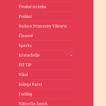
Úvodní stránka
Poslání
Nadace Princezny Viktorie
Členové
Spavka
zobrazit
Kratochvíle
podřazené
položky
PiT TiP
Vikol
Kolega Karel
Curling
Viktorčin Smích