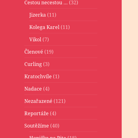
Cestou necestou …
(32)
Jizerka
(11)
Kolega Karel
(11)
Vikol
(7)
Členové
(19)
Curling
(3)
Kratochvíle
(1)
Nadace
(4)
Nezařazené
(121)
Reportáže
(4)
Soutěžíme
(40)
Honička na Pita
(18)