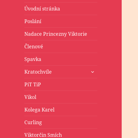
Úvodní stránka
Poslání
Nadace Princezny Viktorie
Členové
Spavka
zobrazit
Kratochvíle
podřazené
položky
PiT TiP
Vikol
Kolega Karel
Curling
Viktorčin Smích