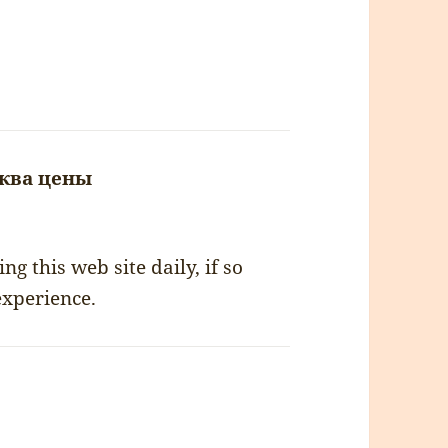
ква цены
napsal:
ng this web site daily, if so
 experience.