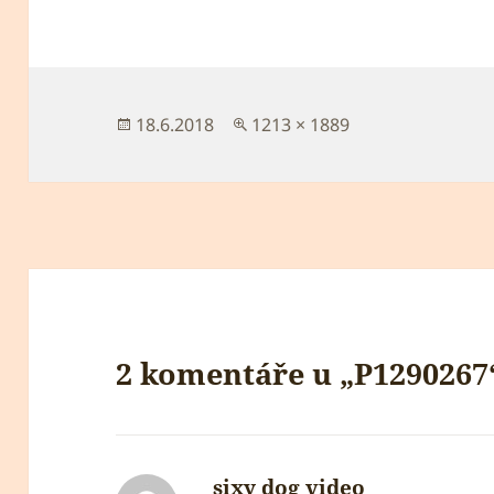
Publikováno:
Původní
18.6.2018
1213 × 1889
velikost:
2 komentáře u „P1290267
sixy dog video
napsal: