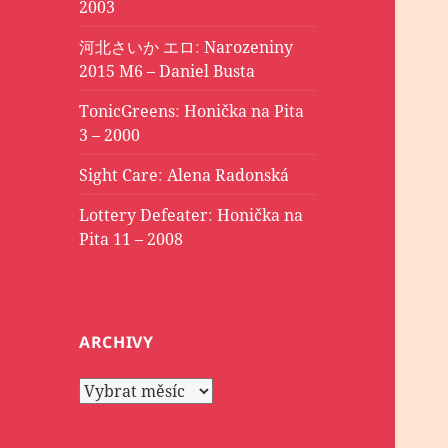
2003
河北さいか エロ
:
Narozeniny
2015 M6 – Daniel Busta
TonicGreens
:
Honička na Pita
3 – 2000
Sight Care
:
Alena Radonská
Lottery Defeater
:
Honička na
Pita 11 – 2008
ARCHIVY
Archivy