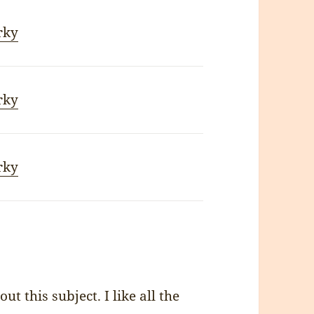
rky
rky
rky
ut this subject. I like all the