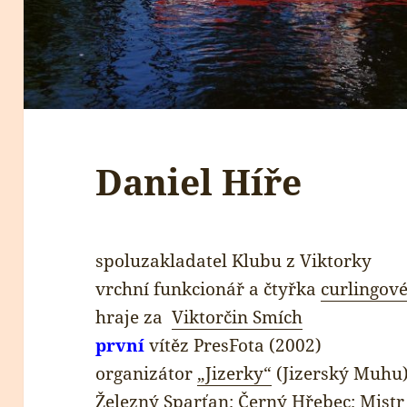
Daniel Híře
spoluzakladatel Klubu z Viktorky
vrchní funkcionář a čtyřka
curlingov
hraje za
Viktorčin Smích
první
vítěz PresFota (2002)
organizátor
„Jizerky“
(Jizerský Muhu
Železný Sparťan; Černý Hřebec; Mist