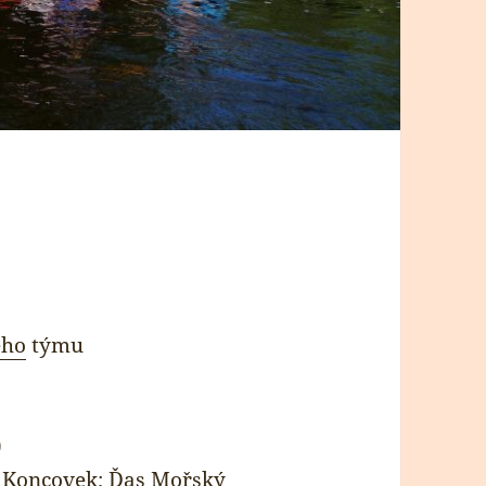
ého
týmu
)
r Koncovek; Ďas Mořský