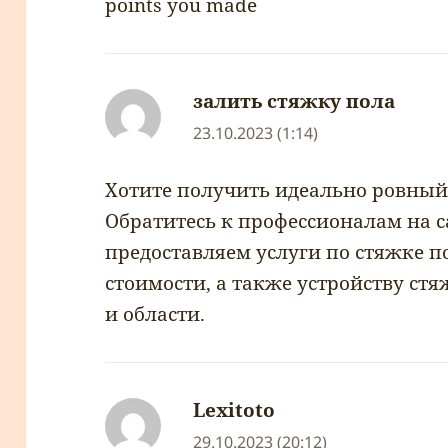
points you made
залить стяжку пола
napsa
23.10.2023 (1:14)
Хотите получить идеально ровный
Обратитесь к профессионалам на са
предоставляем услуги по стяжке п
стоимости, а также устройству ст
и области.
Lexitoto
napsal:
29.10.2023 (20:12)