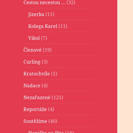
Cestou necestou …
(32)
Jizerka
(11)
Kolega Karel
(11)
Vikol
(7)
Členové
(19)
Curling
(3)
Kratochvíle
(1)
Nadace
(4)
Nezařazené
(121)
Reportáže
(4)
Soutěžíme
(40)
Honička na Pita
(18)