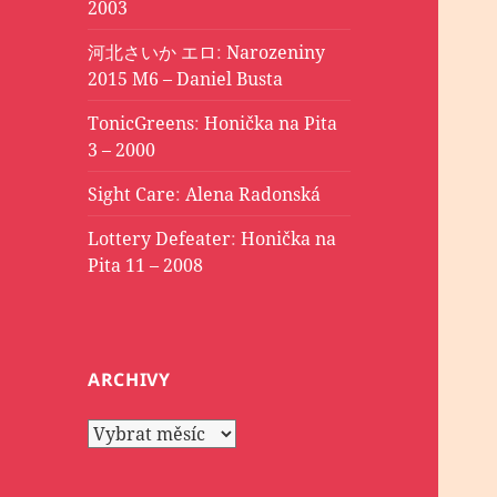
2003
河北さいか エロ
:
Narozeniny
2015 M6 – Daniel Busta
TonicGreens
:
Honička na Pita
3 – 2000
Sight Care
:
Alena Radonská
Lottery Defeater
:
Honička na
Pita 11 – 2008
ARCHIVY
Archivy