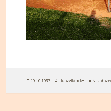
Publikováno:
Autor:
Rubriky:
29.10.1997
klubzviktorky
Nezařaze