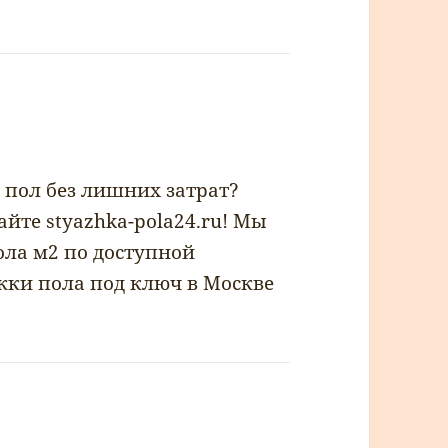
l:
 пол без лишних затрат?
йте styazhka-pola24.ru! Мы
ола м2 по доступной
яжки пола под ключ в Москве