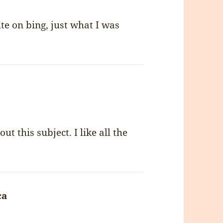
site on bing, just what I was
ut this subject. I like all the
са
napsal: