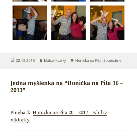
Publikováno:
Autor:
Rubriky:
22.12.2013
klubzviktorky
Honička na Pita
,
Soutěžíme
Jedna myšlenka na “Honička na Pita 16 –
2013”
Pingback:
Honička na Pita 20 – 2017 – Klub z
Viktorky