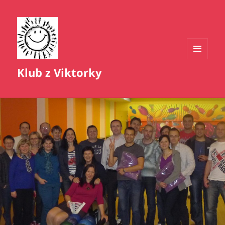
MENU
Klub z Viktorky
A
WIDGETY