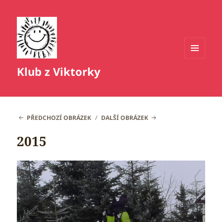
MENU
Klub z Viktorky
A
WIDGETY
PŘEDCHOZÍ OBRÁZEK
DALŠÍ OBRÁZEK
2015