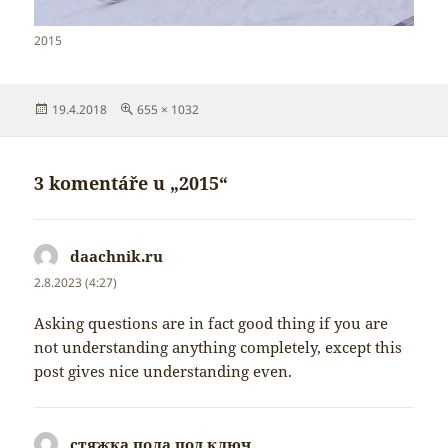
2015
Publikováno:
Původní
19.4.2018
655 × 1032
velikost:
3 komentáře u „2015“
daachnik.ru
napsal:
2.8.2023 (4:27)
Asking questions are in fact good thing if you are
not understanding anything completely, except this
post gives nice understanding even.
стяжка пола под ключ
napsal: