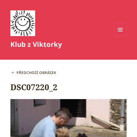
MENU
Klub z Viktorky
A
WIDGETY
PŘEDCHOZÍ OBRÁZEK
DSC07220_2