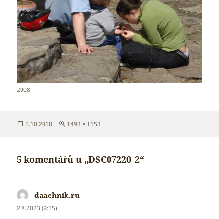
2008
Publikováno:
Původní
5.10.2018
1493 × 1153
velikost:
5 komentářů u „DSC07220_2“
daachnik.ru
napsal:
2.8.2023 (9:15)