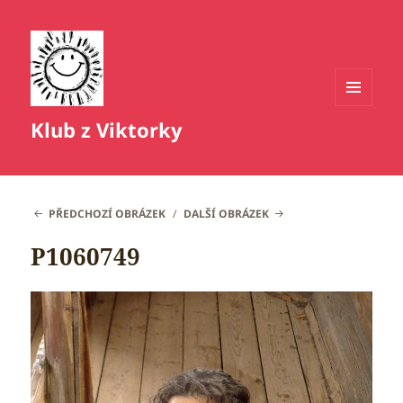
MENU
Klub z Viktorky
A
WIDGETY
PŘEDCHOZÍ OBRÁZEK
DALŠÍ OBRÁZEK
P1060749