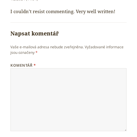
I couldn’t resist commenting. Very well written!
Napsat komentář
Vaše e-mailová adresa nebude zveřejněna.
Vyžadované informace
jsou označeny
*
KOMENTÁŘ
*