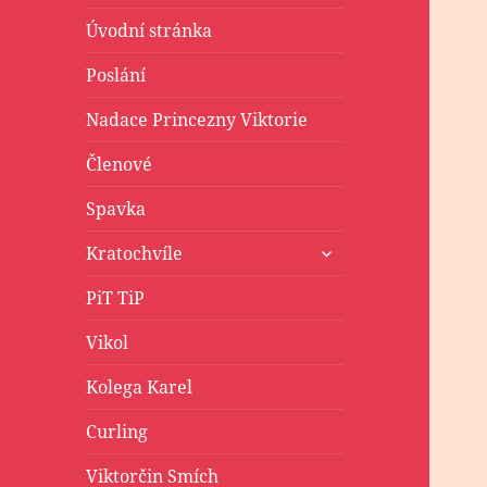
Úvodní stránka
Poslání
Nadace Princezny Viktorie
Členové
Spavka
zobrazit
Kratochvíle
podřazené
položky
PiT TiP
Vikol
Kolega Karel
Curling
Viktorčin Smích