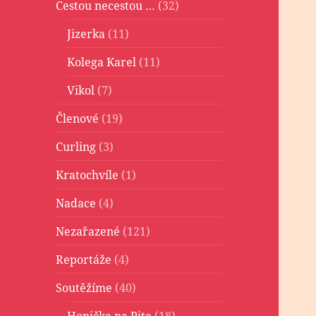
Cestou necestou …
(32)
Jizerka
(11)
Kolega Karel
(11)
Vikol
(7)
Členové
(19)
Curling
(3)
Kratochvíle
(1)
Nadace
(4)
Nezařazené
(121)
Reportáže
(4)
Soutěžíme
(40)
Honička na Pita
(18)