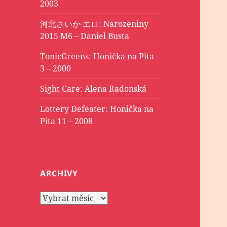
2003
河北さいか エロ
:
Narozeniny
2015 M6 – Daniel Busta
TonicGreens
:
Honička na Pita
3 – 2000
Sight Care
:
Alena Radonská
Lottery Defeater
:
Honička na
Pita 11 – 2008
ARCHIVY
Archivy