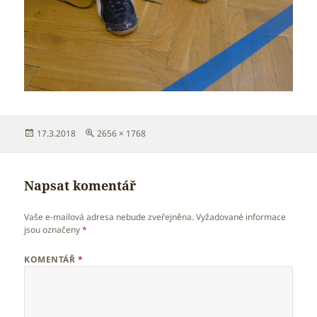
Publikováno:
Původní
17.3.2018
2656 × 1768
velikost:
Napsat komentář
Vaše e-mailová adresa nebude zveřejněna.
Vyžadované informace
jsou označeny
*
KOMENTÁŘ
*