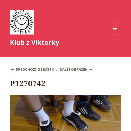
MENU
Klub z Viktorky
A
WIDGETY
PŘEDCHOZÍ OBRÁZEK
DALŠÍ OBRÁZEK
P1270742