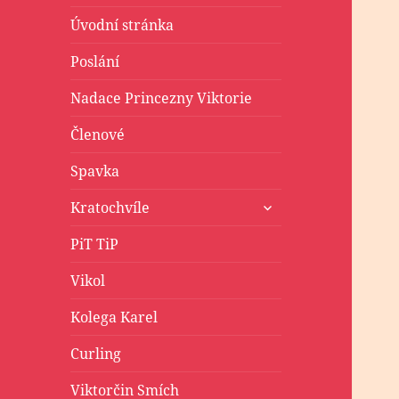
Úvodní stránka
Poslání
Nadace Princezny Viktorie
Členové
Spavka
zobrazit
Kratochvíle
podřazené
položky
PiT TiP
Vikol
Kolega Karel
Curling
Viktorčin Smích