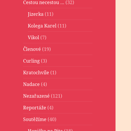
Cestou necestou …
(32)
Jizerka
(11)
Kolega Karel
(11)
Vikol
(7)
Členové
(19)
Curling
(3)
Kratochvíle
(1)
Nadace
(4)
Nezařazené
(121)
Reportáže
(4)
Soutěžíme
(40)
Honička na Pita
(18)