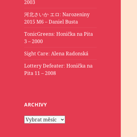
2003
河北さいか エロ
:
Narozeniny
2015 M6 – Daniel Busta
TonicGreens
:
Honička na Pita
3 – 2000
Sight Care
:
Alena Radonská
Lottery Defeater
:
Honička na
Pita 11 – 2008
ARCHIVY
Archivy