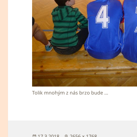
Tolik mnohým z nás brzo bude …
Publikováno:
Původní
17.3.2018
2656 × 1768