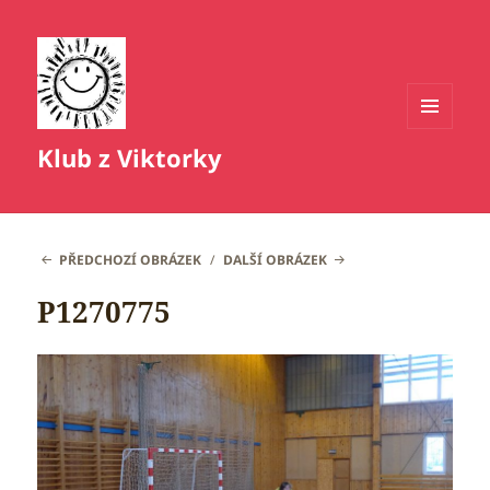
MENU
Klub z Viktorky
A
WIDGETY
PŘEDCHOZÍ OBRÁZEK
DALŠÍ OBRÁZEK
P1270775