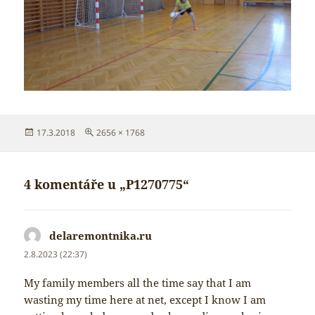
Publikováno:
Původní
17.3.2018
2656 × 1768
velikost:
4 komentáře u „P1270775“
delaremontnika.ru
napsal:
2.8.2023 (22:37)
My family members all the time say that I am
wasting my time here at net, except I know I am