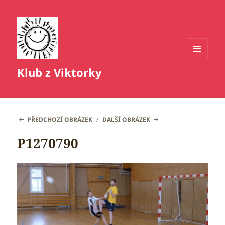
MENU
Klub z Viktorky
A
WIDGETY
PŘEDCHOZÍ OBRÁZEK
DALŠÍ OBRÁZEK
P1270790