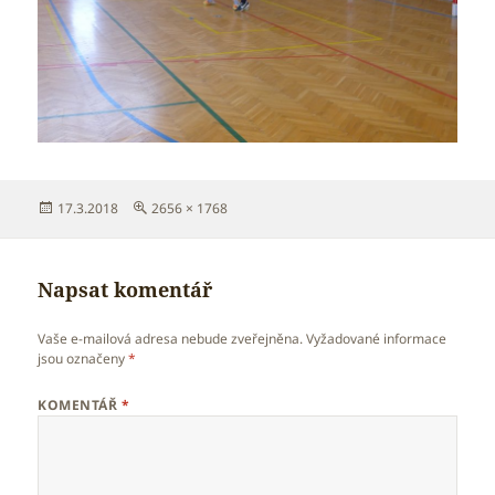
Publikováno:
Původní
17.3.2018
2656 × 1768
velikost:
Napsat komentář
Vaše e-mailová adresa nebude zveřejněna.
Vyžadované informace
jsou označeny
*
KOMENTÁŘ
*