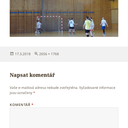
Publikováno:
Původní
17.3.2018
2656 × 1768
velikost:
Napsat komentář
Vaše e-mailová adresa nebude zveřejněna.
Vyžadované informace
jsou označeny
*
KOMENTÁŘ
*