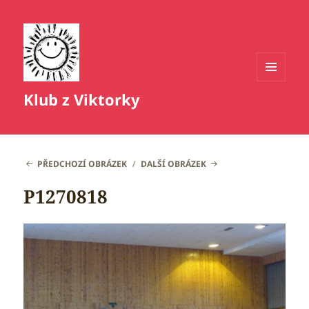
MENU
Klub z Viktorky
A
WIDGETY
PŘEDCHOZÍ OBRÁZEK
DALŠÍ OBRÁZEK
P1270818