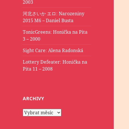
2003
河北さいか エロ
:
Narozeniny
2015 M6 – Daniel Busta
TonicGreens
:
Honička na Pita
3 – 2000
Sight Care
:
Alena Radonská
Lottery Defeater
:
Honička na
Pita 11 – 2008
ARCHIVY
Archivy