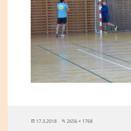
Publikováno:
Původní
17.3.2018
2656 × 1768
velikost: