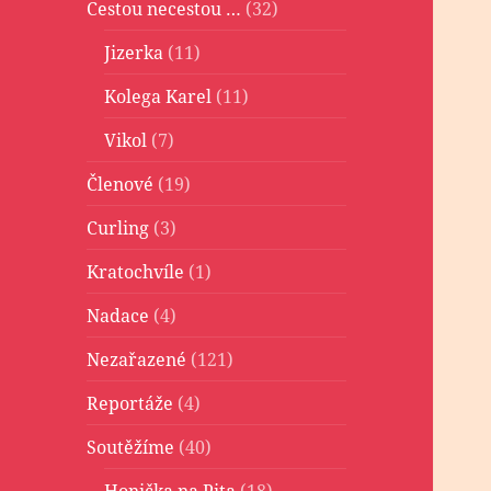
Cestou necestou …
(32)
Jizerka
(11)
Kolega Karel
(11)
Vikol
(7)
Členové
(19)
Curling
(3)
Kratochvíle
(1)
Nadace
(4)
Nezařazené
(121)
Reportáže
(4)
Soutěžíme
(40)
Honička na Pita
(18)