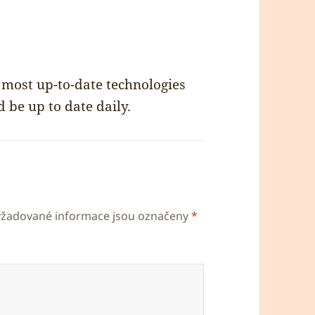
napsal:
 most up-to-date technologies
d be up to date daily.
yžadované informace jsou označeny
*