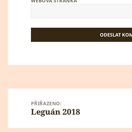
WEBOVÁ STRÁNKA
Navigace
pro
PŘIŘAZENO:
Leguán 2018
příspěvek