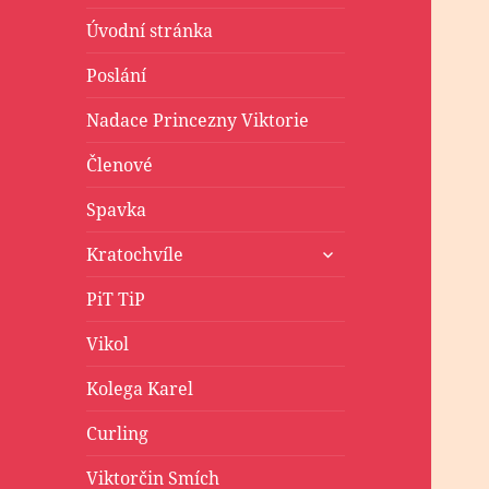
Úvodní stránka
Poslání
Nadace Princezny Viktorie
Členové
Spavka
zobrazit
Kratochvíle
podřazené
položky
PiT TiP
Vikol
Kolega Karel
Curling
Viktorčin Smích