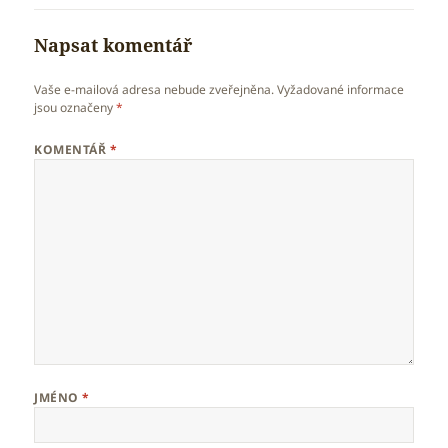
Napsat komentář
Vaše e-mailová adresa nebude zveřejněna.
Vyžadované informace
jsou označeny
*
KOMENTÁŘ
*
JMÉNO
*