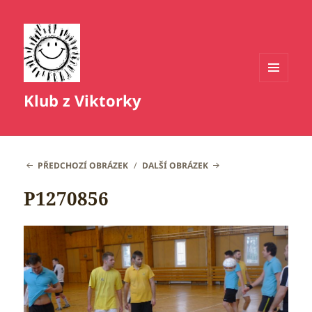
MENU
Klub z Viktorky
A
WIDGETY
PŘEDCHOZÍ OBRÁZEK
DALŠÍ OBRÁZEK
P1270856