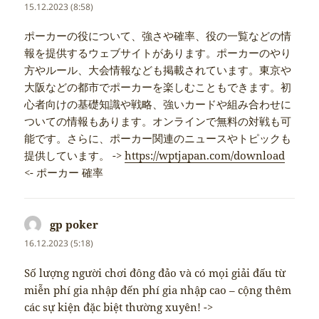
15.12.2023 (8:58)
ポーカーの役について、強さや確率、役の一覧などの情
報を提供するウェブサイトがあります。ポーカーのやり
方やルール、大会情報なども掲載されています。東京や
大阪などの都市でポーカーを楽しむこともできます。初
心者向けの基礎知識や戦略、強いカードや組み合わせに
ついての情報もあります。オンラインで無料の対戦も可
能です。さらに、ポーカー関連のニュースやトピックも
提供しています。 ->
https://wptjapan.com/download
<- ポーカー 確率
gp poker
napsal:
16.12.2023 (5:18)
Số lượng người chơi đông đảo và có mọi giải đấu từ
miễn phí gia nhập đến phí gia nhập cao – cộng thêm
các sự kiện đặc biệt thường xuyên! ->