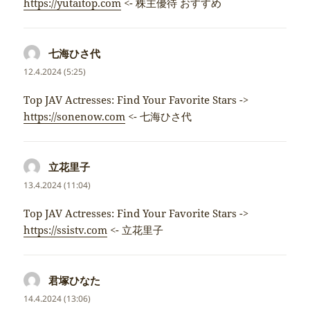
https://yutaitop.com
<- 株主優待 おすすめ
七海ひさ代
napsal:
12.4.2024 (5:25)
Top JAV Actresses: Find Your Favorite Stars ->
https://sonenow.com
<- 七海ひさ代
立花里子
napsal:
13.4.2024 (11:04)
Top JAV Actresses: Find Your Favorite Stars ->
https://ssistv.com
<- 立花里子
君塚ひなた
napsal:
14.4.2024 (13:06)