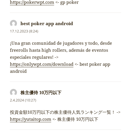
https://pokerwpt.com
<- gp poker
best poker app android
napsal:
17.12.2023 (8:24)
¡Una gran comunidad de jugadores y todo, desde
freerolls hasta high rollers, además de eventos
especiales regulares! ->
https://onlywpt.com/download
<- best poker app
android
株主優待 10万円以下
napsal:
2.4.2024 (10:27)
投資金額10万円以下の株主優待人気ランキング一覧！ ->
https://yutaitop.com
<- 株主優待 10万円以下