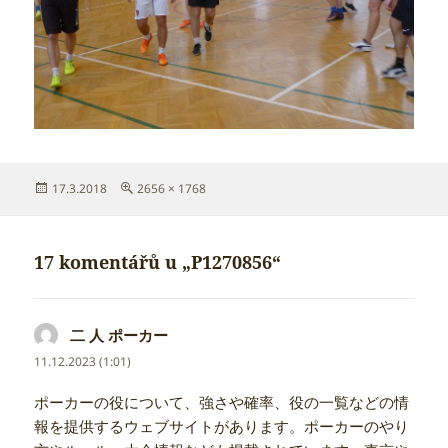
Publikováno:
Původní
17.3.2018
2656 × 1768
velikost:
17 komentářů u „P1270856“
二 人 ポーカー
napsal:
11.12.2023 (1:01)
ポーカーの役について、強さや確率、役の一覧などの情
報を提供するウェブサイトがあります。ポーカーのやり