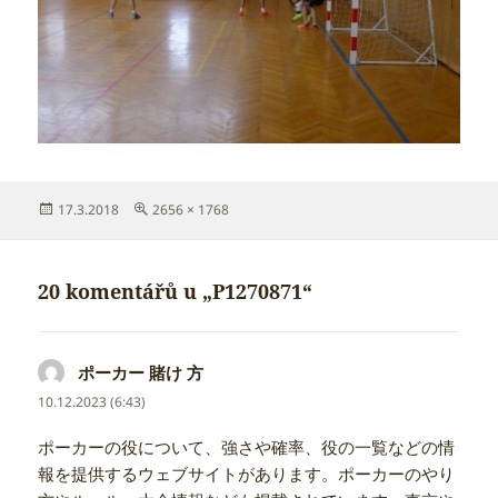
Publikováno:
Původní
17.3.2018
2656 × 1768
velikost:
20 komentářů u „P1270871“
ポーカー 賭け 方
napsal:
10.12.2023 (6:43)
ポーカーの役について、強さや確率、役の一覧などの情
報を提供するウェブサイトがあります。ポーカーのやり