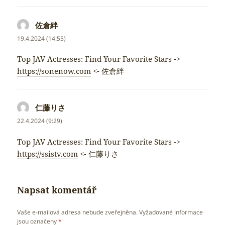
佐倉絆
napsal:
19.4.2024 (14:55)
Top JAV Actresses: Find Your Favorite Stars ->
https://sonenow.com
<- 佐倉絆
仁藤りさ
napsal:
22.4.2024 (9:29)
Top JAV Actresses: Find Your Favorite Stars ->
https://ssistv.com
<- 仁藤りさ
Napsat komentář
Vaše e-mailová adresa nebude zveřejněna.
Vyžadované informace
jsou označeny
*