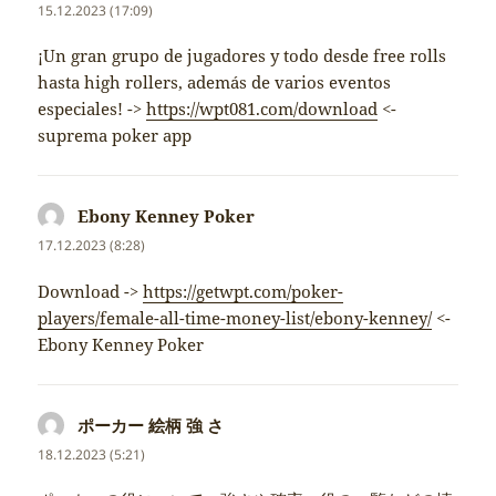
15.12.2023 (17:09)
¡Un gran grupo de jugadores y todo desde free rolls
hasta high rollers, además de varios eventos
especiales! ->
https://wpt081.com/download
<-
suprema poker app
Ebony Kenney Poker
napsal:
17.12.2023 (8:28)
Download ->
https://getwpt.com/poker-
players/female-all-time-money-list/ebony-kenney/
<-
Ebony Kenney Poker
ポーカー 絵柄 強 さ
napsal:
18.12.2023 (5:21)