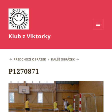
MENU
Klub z Viktorky
A
WIDGETY
PŘEDCHOZÍ OBRÁZEK
DALŠÍ OBRÁZEK
P1270871