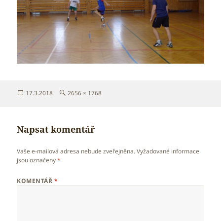
Publikováno:
Původní
17.3.2018
2656 × 1768
velikost:
Napsat komentář
Vaše e-mailová adresa nebude zveřejněna.
Vyžadované informace
jsou označeny
*
KOMENTÁŘ
*