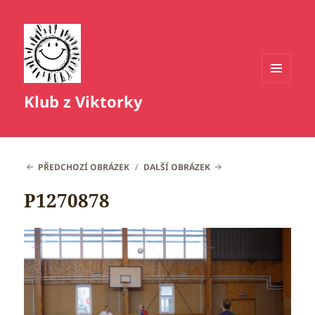
MENU
Klub z Viktorky
A
WIDGETY
PŘEDCHOZÍ OBRÁZEK
DALŠÍ OBRÁZEK
P1270878