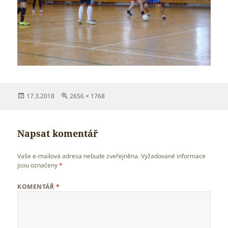
Publikováno:
Původní
17.3.2018
2656 × 1768
velikost:
Napsat komentář
Vaše e-mailová adresa nebude zveřejněna.
Vyžadované informace
jsou označeny
*
KOMENTÁŘ
*