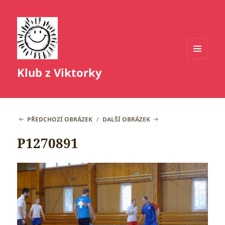
MENU
Klub z Viktorky
A
WIDGETY
PŘEDCHOZÍ OBRÁZEK
DALŠÍ OBRÁZEK
P1270891