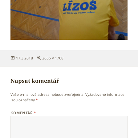
Publikováno:
Původní
17.3.2018
2656 × 1768
velikost:
Napsat komentář
Vaše e-mailová adresa nebude zveřejněna.
Vyžadované informace
jsou označeny
*
KOMENTÁŘ
*