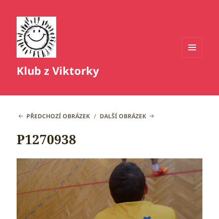
MENU
Klub z Viktorky
A
WIDGETY
PŘEDCHOZÍ OBRÁZEK
DALŠÍ OBRÁZEK
P1270938