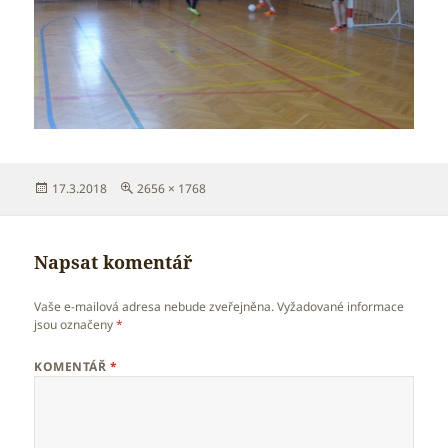
Publikováno:
Původní
17.3.2018
2656 × 1768
velikost:
Napsat komentář
Vaše e-mailová adresa nebude zveřejněna.
Vyžadované informace
jsou označeny
*
KOMENTÁŘ
*