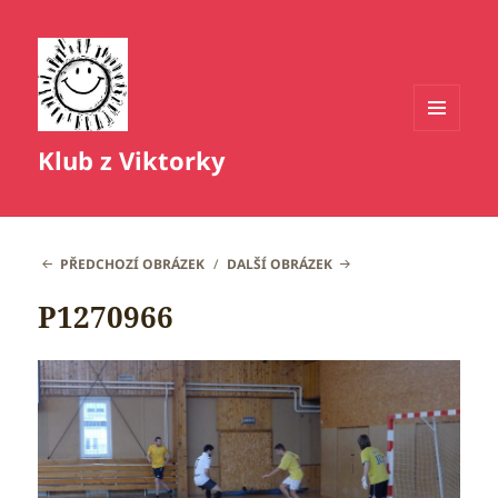
MENU
Klub z Viktorky
A
WIDGETY
PŘEDCHOZÍ OBRÁZEK
DALŠÍ OBRÁZEK
P1270966