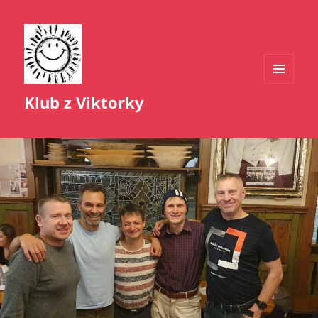
MENU
Klub z Viktorky
A
WIDGETY