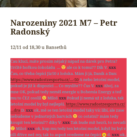
Narozeniny 2021 M7 – Petr
Radonský
12/11 od 18,30 u Bansethů
Čau kluci, máte prosím nějaký nápad na dárek pro Petra?
Určitě hořkou čokoládu …
ale co k tomu?? Dík V.
xxx
Čau, co třeba čepici Jiz50 z loňska. Mám ji já, Daník a Dan:
https://www.radostzesportu.cz/…-50
A nebo letošní model,
pokud je již k dispozici … Co myslíte?? Čus V.
xxx
Ahoj, za
mne OK, pokud tedy neměl energie u Bohemia Energy a teď
mu to ČEZ osolil
Miloš
xxx
Pokud jí nemá už z loňska, tak
letošní model by byl nejlepší.
https://www.radostzesportu.cz/
…dra
D.
xxx
ok, mě se ten letošní model taky víc líbí, ale zase
nebudeme v jednotných barvách
co ostatní? mám tedy
koupit ten letošní?? díky V.
xxx
Tak bude mít hezčí, to nevadí
Miloš
xxx
ok, kup mu tedy ten letošní model, když by byl v
cíli dříve než my, tak to aspoň svedeme na čepici
d.
xxx
ok,