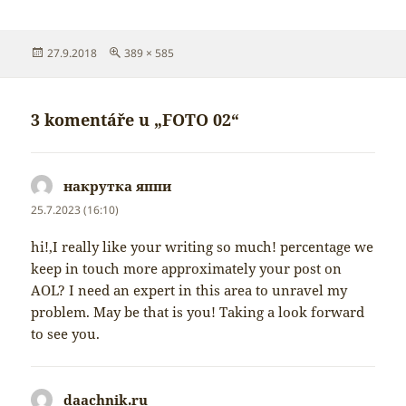
Publikováno:
Původní
27.9.2018
389 × 585
velikost:
3 komentáře u „FOTO 02“
накрутка яппи
napsal:
25.7.2023 (16:10)
hi!,I really like your writing so much! percentage we
keep in touch more approximately your post on
AOL? I need an expert in this area to unravel my
problem. May be that is you! Taking a look forward
to see you.
daachnik.ru
napsal: