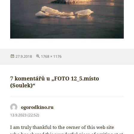
Publikováno:
Původní
27.9.2018
1768 × 1176
velikost:
7 komentářů u „FOTO 12_5.místo
(Soulek)“
ogorodkino.ru
napsal:
13.9.2023 (22:52)
I am truly thankful to the owner of this web site