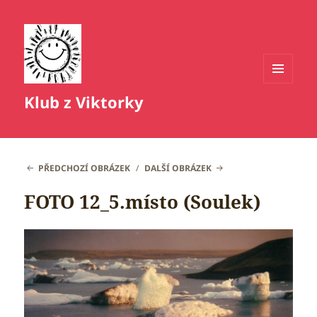
MENU
Klub z Viktorky
A
WIDGETY
PŘEDCHOZÍ OBRÁZEK
DALŠÍ OBRÁZEK
FOTO 12_5.místo (Soulek)