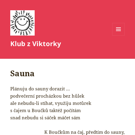
MENU
Klub z Viktorky
A
WIDGETY
Sauna
Plánuju do sauny dorazit …
podvečerní procházkou bez hůlek
ale nebudu-li stíhat, využiju motůrek
s čajem u Boučků taktéž počítám
snad nebudu si sáček máčet sám
K Boučkům na čaj, předtím do sauny,