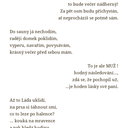
to bude večer nádherný!
Za pět osm budu přichystán,
ať neprocházíš se potmě sám.
Do sauny já nechodím,
raději domek poklidím,
vyperu, navařím, povysávám,
krásný večer před sebou mám.
To je ale MUŽ !
hodný následování…,
zdá se, že pochopil už,
…je hoden lásky své paní.
Až to Láďa uklidí,
na prsa si šáhnout smí,
co to leze po halence?
… kouká na mravence
a pak hledá hodinu