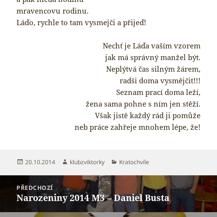
mravencovu rodinu.
Láďo, rychle to tam vysmejči a přijeď!
Nechť je Láďa vaším vzorem
jak má správný manžel být.
Neplýtvá čas silným žárem,
radši doma vysmějčit!!!
Seznam prací doma leží,
žena sama pohne s ním jen stěží.
Však jistě každý rád ji pomůže
neb práce zahřeje mnohem lépe, že!
Publikováno:
Autor:
Rubriky:
20.10.2014
klubzviktorky
Kratochvíle
Navigace
PŘEDCHOZÍ
pro
Narozeniny 2014 M3 – Daniel Busta
Předchozí
příspěvek
příspěvek: