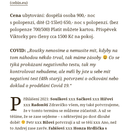
(cebin.eu)
Cena
ubytování: dospělá osoba 900,- noc
s polopenzí, dítě (2-15let) 650,- noc s polopenzí. (bez
polopenze 700/500) Platit můžete kartou. Příspěvek
Viktorky pro členy cca 1500 Kč na pokoj.
COVID:
„Roušky nenosíme a nemusíte mít, kdyby na
tom náhodou někdo trval, tak máme zásoby
Co se
týká prokázaní negativního testu, tak my
kontrolovat nebudeme, ale měli by jste u sebe mít
negativní test (48h starý), potvrzení o očkování nebo
doklad o prodělání Covid 19.“
P
řihlášení 2021:
Soulkovi
xxx
Sačkovi
xxx
Hířovi
xxx
Radonští
Zdravíčko všem, my také potvrzujeme,
že v tomto termínu se můžeme zúčastnit. A už se
těšíme, že se zase sejdeme – s některými po dost dlouhé
době!
Petr xxx
Bilovi
potvrzují a už se těší xxx Ano, než
to Andrej zase zavře.
Fabišovi
xxx
Honza Hrdlička s