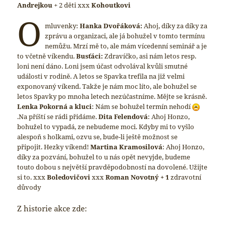
Andrejkou
+ 2 děti xxx
Kohoutkovi
O
mluvenky:
Hanka Dvořáková:
Ahoj, díky za díky za
zprávu a organizaci, ale já bohužel v tomto termínu
nemůžu. Mrzí mě to, ale mám vícedenní seminář a je
to včetně víkendu.
Busťáci:
Zdravíčko, asi nám letos resp.
loni není dáno. Loni jsem účast odvolával kvůli smutné
události v rodině. A letos se Spavka trefila na již velmi
exponovaný víkend. Takže je nám moc líto, ale bohužel se
letos Spavky po mnoha letech nezúčastníme. Mějte se krásně.
Lenka Pokorná a kluci
: Nám se bohužel termín nehodí
.Na příští se rádi přidáme.
Dita Felendová
: Ahoj Honzo,
bohužel to vypadá, ze nebudeme moci. Kdyby mi to vyšlo
alespoň s holkami, ozvu se, bude-li ještě možnost se
připojit. Hezky víkend!
Martina Kramosilová
: Ahoj Honzo,
díky za pozvání, bohužel to u nás opět nevyjde, budeme
touto dobou s největší pravděpodobností na dovolené. Užijte
si to. xxx
Boledovičovi
xxx
Roman Novotný + 1
zdravotní
důvody
Z historie akce zde: