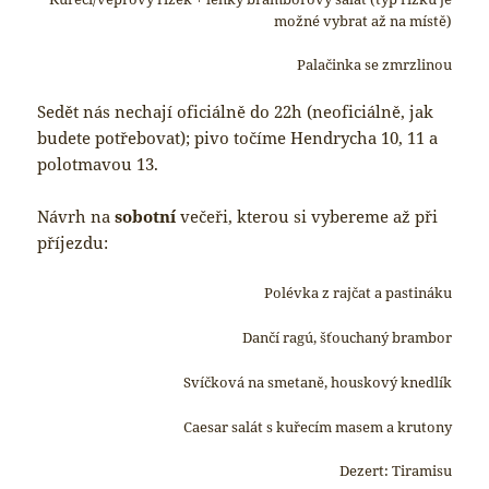
možné vybrat až na místě)
Palačinka se zmrzlinou
Sedět nás nechají oficiálně do 22h (neoficiálně, jak
budete potřebovat); pivo točíme Hendrycha 10, 11 a
polotmavou 13.
Návrh na
sobotní
večeři, kterou si vybereme až při
příjezdu:
Polévka z rajčat a pastináku
Dančí ragú, šťouchaný brambor
Svíčková na smetaně, houskový knedlík
Caesar salát s kuřecím masem a krutony
Dezert: Tiramisu