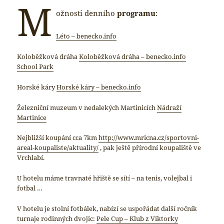
M
ožnosti denního
programu
:
Léto – benecko.info
Koloběžková dráha
Koloběžková dráha – benecko.info
School Park
Horské káry
Horské káry – benecko.info
Železniční muzeum v nedalekých Martinicích
Nádraží
Martinice
Nejbližší koupání cca 7km
http://www.mricna.cz/sportovni-
areal-koupaliste/aktuality/
, pak ještě přírodní koupaliště ve
Vrchlabí.
U hotelu máme travnaté hřiště se sítí – na tenis, volejbal i
fotbal …
V hotelu je stolní fotbálek, nabízí se uspořádat další ročník
turnaje rodinných dvojic:
Pele Cup – Klub z Viktorky