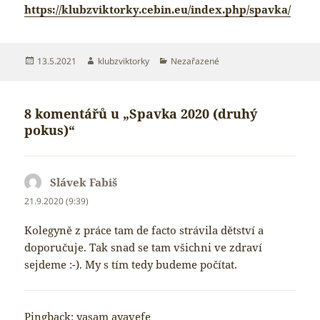
https://klubzviktorky.cebin.eu/index.php/spavka/
Publikováno:
Autor:
Rubriky:
13.5.2021
klubzviktorky
Nezařazené
8 komentářů u „Spavka 2020 (druhý
pokus)“
Slávek Fabiš
napsal:
21.9.2020 (9:39)
Kolegyně z práce tam de facto strávila dětství a
doporučuje. Tak snad se tam všichni ve zdraví
sejdeme :-). My s tím tedy budeme počítat.
Pingback:
yasam ayavefe