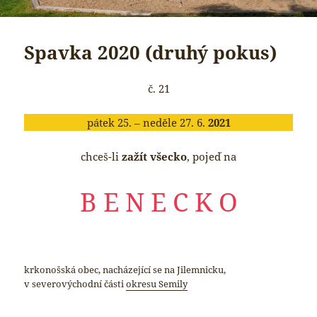
Spavka 2020 (druhý pokus)
č. 21
pátek 25. – neděle 27. 6.
2021
chceš-li
zažít všecko
, pojeď na
B E N E C K O
krkonošská obec, nacházející se na Jilemnicku,
v severovýchodní části
okresu Semily