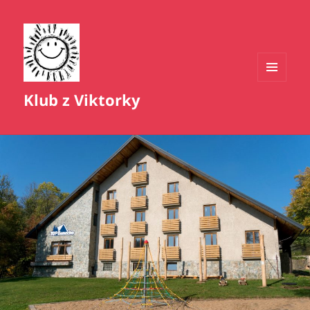
MENU
Klub z Viktorky
A
WIDGETY