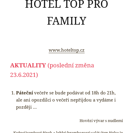
HOTEL TOP PRO
FAMILY
www.hoteltop.cz
AKTUALITY
(poslední změna
23.6.2021)
Páteční
večeře se bude podávat od 18h do 21h,
ale ani opozdilci o večeři nepřijdou a vydáme i
později …
Hovězí vývar s nudlemi
Kuřecí/vepřový řízek + lehký bramborový salát (typ řízku je