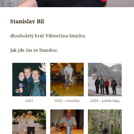
Stanislav Bil
dlouholetý hráč Viktorčina Smíchu
Jak jde čas se Standou:
2001
2003 – Honička
2004 – Julské Alpy