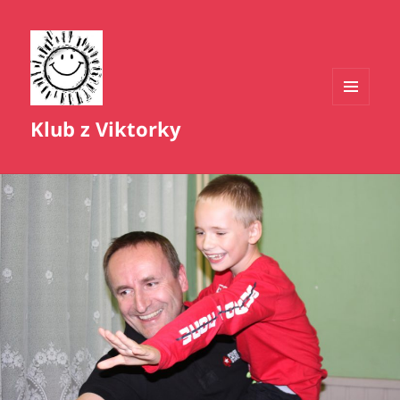
MENU
Klub z Viktorky
A
WIDGETY