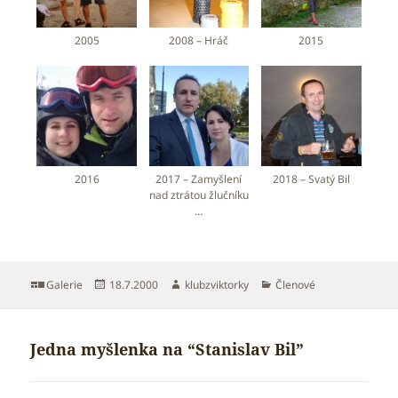
2005
2008 – Hráč
2015
2016
2017 – Zamyšlení
2018 – Svatý Bil
nad ztrátou žlučníku
…
Formát:
Publikováno:
Autor:
Rubriky:
Galerie
18.7.2000
klubzviktorky
Členové
Jedna myšlenka na “Stanislav Bil”