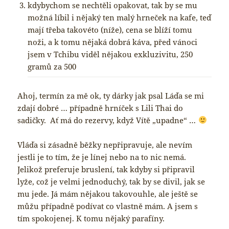
kdybychom se nechtěli opakovat, tak by se mu
možná líbil i nějaký ten malý hrneček na kafe, teď
mají třeba takovéto (níže), cena se blíží tomu
noži, a k tomu nějaká dobrá káva, před vánoci
jsem v Tchibu viděl nějakou exkluzivitu, 250
gramů za 500
Ahoj, termín za mě ok, ty dárky jak psal Láďa se mi
zdají dobré … případně hrníček s Lili Thai do
sadičky. Ať má do rezervy, když Vítě „upadne“ …
Vláďa si zásadně běžky nepřipravuje, ale nevím
jestli je to tím, že je línej nebo na to nic nemá.
Jelikož preferuje bruslení, tak kdyby si připravil
lyže, což je velmi jednoduchý, tak by se divil, jak se
mu jede. Já mám nějakou takovouhle, ale ještě se
můžu případně podívat co vlastně mám. A jsem s
tím spokojenej. K tomu nějaký parafíny.