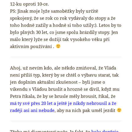
12-ku oproti 10-ce.
PS: Jinak moje lyže samoběžky byly určitě
spokojený, že se rok co rok vydávaly do stopy a že
toho hodně zažily a hodně si toho užily:). Letos by to
bylo plných 30 let, co jsme spolu brázdily stopy. Jen
málo který lyže se dožijí tak vysokého věku při
aktivním používání .
Ahoj, už nevím kdo, ale někdo zmiňoval, že Vláďa
není příliš typ, který by se chtěl o výbavu starat, tak
jen doplním aktuální zkušenost – byli jsme o
víkendu s Vláďou bruslit a hrozně se divil, když mu
Petra říkala, že by se brusle měly brousit, říkal, že
má ty své přes 20 let a ještě je nikdy nebrousil a že
raději asi ani nebude
, aby na nich pak uměl jezdit
Třeba má diamantový nože. Je fakt, že
kolu dopřeje