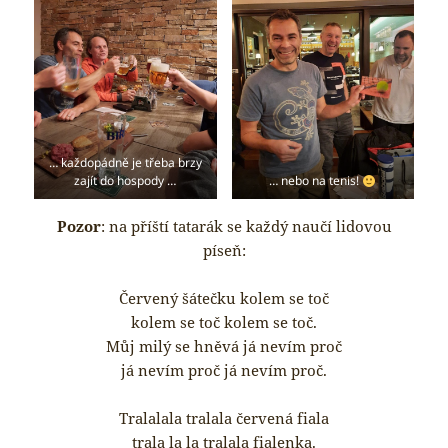
… každopádně je třeba brzy
zajít do hospody …
… nebo na tenis!
Pozor
: na příští tatarák se každý naučí lidovou
píseň:
Červený šátečku kolem se toč
kolem se toč kolem se toč.
Můj milý se hněvá já nevím proč
já nevím proč já nevím proč.
Tralalala tralala červená fiala
trala la la tralala fialenka.