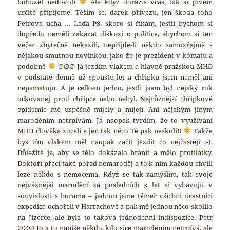
bohužel nedovolí
Ale když dorazíš včas, tak si pivem
určitě připijeme. Těším se, dárek přivezu, jen škoda toho
Petrova ucha … Láďa PS. skoro si říkám, jestli bychom si
dopředu neměli zakázat diskuzi o politice, abychom si ten
večer zbytečně nekazili, nepřijde-li někdo samozřejmě s
nějakou smutnou novinkou, jako že je prezident v kómatu a
podobně
∅∅∅ Já jezdím vlakem a hlavně pražskou MHD
v podstatě denně už spoustu let a chřipku jsem neměl ani
nepamatuju. A je celkem jedno, jestli jsem byl nějaký rok
očkovanej proti chřipce nebo nebyl. Nejrůznější chřipkové
epidemie mě úspěšně míjely a míjejí. Ani nějakým jiným
maroděním netrpívám. Já naopak tvrdím, že to využívání
MHD člověka zocelí a jen tak něco Tě pak neskolí!!
Takže
bys tím vlakem měl naopak začít jezdit co nejčastěji :-).
Důležité je, aby se tělo dokázalo bránit a mělo protilátky.
Doktoři přeci také pořád nemaroděj a to k nim každou chvíli
leze někdo s nemocema. Když se tak zamýšlím, tak svoje
nejvážnější marodění za posledních x let si vybavuju v
souvislosti s horama – jednou jsme téměř všichni účastníci
expedice ochořeli v Harrachově a pak mě jednou něco skolilo
na Jizerce, ale byla to taková jednodenní indispozice. Petr
∅∅∅ Jo a to napíše někdo, kdo sice maroděním netrpívá, ale