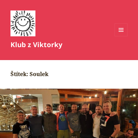
MENU
Klub z Viktorky
A
WIDGETY
Štítek:
Soulek