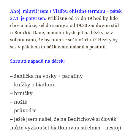
Ahoj, mluvil jsem s Vláďou ohledně termínu – pátek
27.1. je potvrzen.
Přibližně od 17 do 19 hod by, kdo
chce a může, šel do sauny a od 19:30 zamluvím stůl
u Boučků. Dane, nemohli byste jet na běžky až v
sobotu ráno, že bychom se sešli všichni? Hezky by
ses v pátek na to běžkování naladil a posilnil.
Shrnutí nápadů na dárek:
– žehlička na vosky + parafíny
– knížky o biatlonu
– hrníčky
– nožík
– průvodce
– ještě jsem našel, že na Bedřichově si člověk
může vyzkoušet biatlonovou střelnici – nestojí