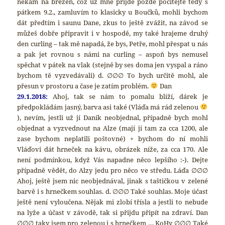
někam na březen, což už mně přijde pozdě počítejte tedy s
pátkem 9.2., zamluvím to klasicky u Boučků, mohli bychom
dát předtím i saunu Dane, zkus to ještě zvážit, na závod se
můžeš dobře připravit i v hospodě, my také hrajeme druhý
den curling – tak mě napadá, že bys, Petře, mohl přespat u nás
a pak jet rovnou s námi na curling – aspoň bys nemusel
spěchat v pátek na vlak (stejně by ses doma jen vyspal a ráno
bychom tě vyzvedávali) d. ∅∅∅ To bych určitě mohl, ale
přesun v prostoru a čase je zatím problém.
Dan
29.1.2018:
Ahoj, tak se nám to pomalu blíží, dárek je
předpokládám jasný, barva asi také (Vláďa má rád zelenou
), nevím, jestli už jí Daník neobjednal, případně bych mohl
objednat a vyzvednout na Alze (mají jí tam za cca 1200, ale
zase bychom neplatili poštovné) + bychom do ní mohli
Vláďovi dát hrneček na kávu, obrázek níže, za cca 170. Ale
není podmínkou, když Vás napadne něco lepšího :-). Dejte
případně vědět, do Alzy jedu pro něco ve středu. Láďa ∅∅∅
Ahoj, ještě jsem nic neobjednával, jinak s taštičkou v zelené
barvě i s hrnečkem souhlas. d. ∅∅∅ Také souhlas. Moje účast
ještě není vyloučena. Nějak mi zlobí třísla a jestli to nebude
na lyže a účast v závodě, tak si přijdu připít na zdraví. Dan
∅∅∅ taky jsem pro zelenou i s hrnečkem … KoHy ∅∅∅ Také