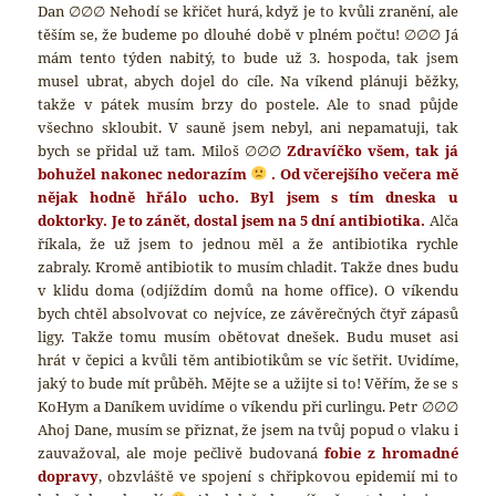
Dan ∅∅∅ Nehodí se křičet hurá, když je to kvůli zranění, ale
těším se, že budeme po dlouhé době v plném počtu! ∅∅∅ Já
mám tento týden nabitý, to bude už 3. hospoda, tak jsem
musel ubrat, abych dojel do cíle. Na víkend plánuji běžky,
takže v pátek musím brzy do postele. Ale to snad půjde
všechno skloubit. V sauně jsem nebyl, ani nepamatuji, tak
bych se přidal už tam. Miloš ∅∅∅
Zdravíčko všem, tak já
bohužel nakonec nedorazím
. Od včerejšího večera mě
nějak hodně hřálo ucho. Byl jsem s tím dneska u
doktorky. Je to zánět, dostal jsem na 5 dní antibiotika.
Alča
říkala, že už jsem to jednou měl a že antibiotika rychle
zabraly. Kromě antibiotik to musím chladit. Takže dnes budu
v klidu doma (odjíždím domů na home office). O víkendu
bych chtěl absolvovat co nejvíce, ze závěrečných čtyř zápasů
ligy. Takže tomu musím obětovat dnešek. Budu muset asi
hrát v čepici a kvůli těm antibiotikům se víc šetřit. Uvidíme,
jaký to bude mít průběh. Mějte se a užijte si to! Věřím, že se s
KoHym a Daníkem uvidíme o víkendu při curlingu. Petr ∅∅∅
Ahoj Dane, musím se přiznat, že jsem na tvůj popud o vlaku i
zauvažoval, ale moje pečlivě budovaná
fobie z hromadné
dopravy
, obzvláště ve spojení s chřipkovou epidemií mi to