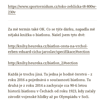
https://www.sportovnidum.cz/toko-zehlicka-t8-800w-
230v
Za mě termín také OK. Co se týče dárku, napadla mě
nějaká knížka o biatlonu. Našel jsem tyto dvě:
http://knihy.heureka.cz/biatlon-cesta-na-vrchol-
erben-eduard-cicha-jaroslav/specifikace/#section
http://knihy.heureka.cz/biatlon_2/#section
Každá je trochu jiná. Ta jedna je hodně čerstvá – z
roku 2016 a pojednává o současnosti biatlonu. Ta
druhá je z roku 2014 a zachycuje cca 90-ti letou
historii biatlonu v Čechách od roku 1923, kdy začaly
závodit vojenské hlídky až po Olympiádu v Soči.