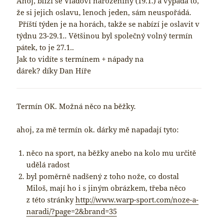
Ahoj, blíží se Vláďovi narozeniny (19.1.) a vypadá to,
že si jejich oslavu, lenoch jeden, sám neuspořádá.
Příští týden je na horách, takže se nabízí je oslavit v
týdnu 23-29.1.. Většinou byl společný volný termín
pátek, to je 27.1..
Jak to vidíte s termínem + nápady na
dárek? díky Dan Híře
Termín OK. Možná něco na běžky.
ahoj, za mě termín ok. dárky mě napadají tyto:
něco na sport, na běžky anebo na kolo mu určitě
udělá radost
byl poměrně nadšený z toho nože, co dostal
Miloš, mají ho i s jiným obrázkem, třeba něco
z této stránky
http://www.warp-sport.com/noze-a-
naradi/?page=2&brand=35