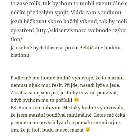
to zase tolik, tak bychom to mohli eventuálně s
něčím předešlým spojit. Vláďa tam s rodinou
jezdí běžkovat skoro každý víkend, tak by měli
zpestření.
http://skiservismara.webnode.cz/bia
tlon/
Já osobně bych hlasoval pro tu žehličku + hodinu
biatlonu.
Podle mě mu hodně hodně vyhovuje, že to mazání
nemusí nijak moc řešit. Přijde, nasadí lyže a jede.
Zkrátka si nejsem jist, jestli by to začal používat,
když bychom mu to pořídili
PS: Vím o čem mluvím. Mě taky hodně vyhovovalo,
že jsem mazání používal minimálně. Letos mě čeká
premiéra na nových lyžích a pomalu se smiřuju s
tím, že je holt budu muset mazat