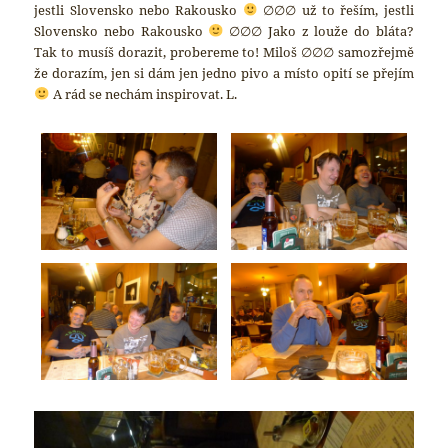
jestli Slovensko nebo Rakousko
∅∅∅ už to řeším, jestli
Slovensko nebo Rakousko
∅∅∅ Jako z louže do bláta?
Tak to musíš dorazit, probereme to! Miloš ∅∅∅ samozřejmě
že dorazím, jen si dám jen jedno pivo a místo opití se přejím
A rád se nechám inspirovat. L.