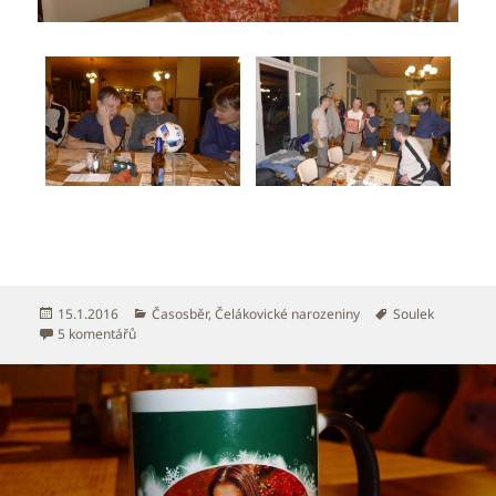
Publikováno:
Rubriky:
Štítky:
15.1.2016
Časosběr
,
Čelákovické narozeniny
Soulek
u textu s názvem Narozeniny 2016 M1 – Vladimír Soulek
5 komentářů