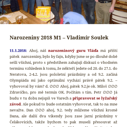
Narozeniny 2018 M1 – Vladimír Soulek
11.1.2018:
Ahoj, náš
narozeninový guru Vláďa
má příští
pátek narozeniny, bylo by fajn, kdyby jsme se po dlouhé době
sešli všichni, proto s předstihem zahajuji diskuzi o vhodném
termínu vzhledem k tomu, že někteří jedete od 20. do 27.1. do
Neratova, 2-4.2. jsou pololetní prázdniny a od 9.2. začíná
Olympiáda mi jako optimální vychází právě pátek 9.2. –
vyhovoval by vám? d. ∅∅∅ Ahoj, pátek 9.2.je ok. Miloš ∅∅∅
Zdravíčko, pro mě termín OK. Počítám s tím. Petr ∅∅∅ Já
budu v tu dobu nejspíš ve Varech a
připravovat se lyžařský
závod
. Ale pokud to bude ostatním vyhovovat, tak to na mne
nevažte. Dan ∅∅∅ ahoj, 9.2. tedy můžeme všichni kromě
Dana, ale další dva víkendy jsou zase jarní prázdniny v
Čelákovicích, takže bychom to pak museli přesouvat až