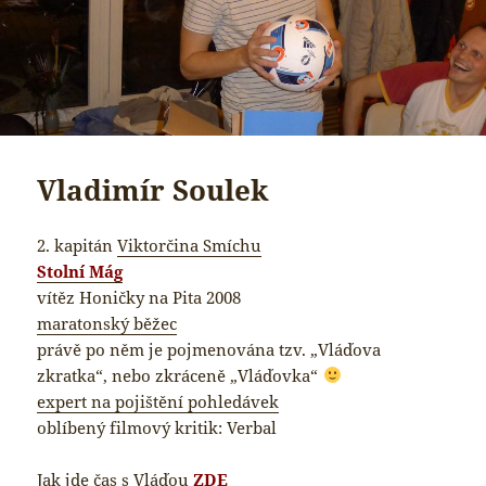
Vladimír Soulek
2. kapitán
Viktorčina Smíchu
Stolní Mág
vítěz Honičky na Pita 2008
maratonský běžec
právě po něm je pojmenována tzv. „Vláďova
zkratka“, nebo zkráceně „Vláďovka“
expert na pojištění pohledávek
oblíbený filmový kritik: Verbal
Jak jde čas s Vláďou
ZDE