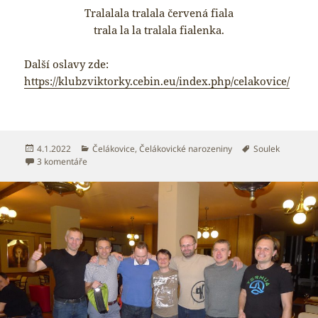
Tralalala tralala červená fiala
trala la la tralala fialenka.
Další oslavy zde:
https://klubzviktorky.cebin.eu/index.php/celakovice/
Publikováno:
Rubriky:
Štítky:
4.1.2022
Čelákovice
,
Čelákovické narozeniny
Soulek
u textu s názvem Narozeniny 2022 M1 – Vladimír Soulek
3 komentáře