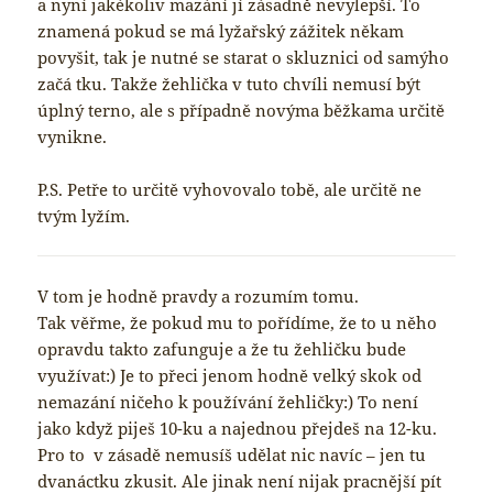
a nyní jakékoliv mazání jí zásadně nevylepší. To
znamená pokud se má lyžařský zážitek někam
povyšit, tak je nutné se starat o skluznici od samýho
začá tku. Takže žehlička v tuto chvíli nemusí být
úplný terno, ale s případně novýma běžkama určitě
vynikne.
P.S. Petře to určitě vyhovovalo tobě, ale určitě ne
tvým lyžím.
V tom je hodně pravdy a rozumím tomu.
Tak věřme, že pokud mu to pořídíme, že to u něho
opravdu takto zafunguje a že tu žehličku bude
využívat:) Je to přeci jenom hodně velký skok od
nemazání ničeho k používání žehličky:) To není
jako když piješ 10-ku a najednou přejdeš na 12-ku.
Pro to v zásadě nemusíš udělat nic navíc – jen tu
dvanáctku zkusit. Ale jinak není nijak pracnější pít