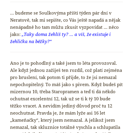
… budeme se Soulkovýma příští týden pár dní v
Neratově, tak mi sepište, co Vás ještě napadá a nějak
nenápadně ho tam můžu zkusit vyzpovídat … něco
jako:
„Taky doma žehlíš ty? … a víš, že existuje i
žehlička na běžky?“
Ano je to pohodlný a také jsem to léta provozoval.
Ale když jednou zažiješ ten rozdíl, což platí zejména
pro bruslení, tak potom ti přijde, to že jsi nemazal
nepochopitelný. To máš jako s pivem. Když budeš pít
mizernou 10, třeba Staropramen a teď ti dá někdo
ochutnat excelentní 12, tak už se ti k tý 10 bude
těžko vracet. A nevidím jediný důvod proč tu 12
neochutnat. Pravda je, že mám lyže asi 16 let
„kameňačky“, který jsem nemazal. A jelikož jsem
nemazal, tak skluznice totálně vyschla a schlupatila