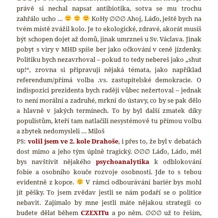
právě si nechal napsat antibiotika, sotva se mu trochu
zahřálo ucho …
KoHy ∅∅∅ Ahoj, Láďo, ještě bych na
tvém místě zvážil kolo. Je to ekologické, zdravé, akorát musíš
být schopen dojet až domů, jinak umrzneš u Sv. Václava. Jinak
pobyt s viry v MHD spíše ber jako očkování v ceně jízdenky.
Politiku bych nezavrhoval – pokud to tedy nebereš jako „shut
up!“, zrovna si připravuji nějaká témata, jako například
referendum/přímá volba .vs. zastupitelské demokracie. O
indispozici prezidenta bych raději vůbec nežertoval – jednak
to není morální a zadruhé, mrkni do ústavy, co by se pak dělo
a hlavně v jakých termínech. To by byl další zmatek díky
populistům, kteří tam natlačili nesystémově tu přímou volbu
a zbytek nedomysleli … Miloš
PS:
volil jsem ve 2. kole Drahoše
, i přes to, že byl v debatách
dost mimo a jeho tým úplně tragický. ∅∅∅ Láďo, Láďo, měl
bys navštívit nějakého
psychoanalytika
k odblokování
fobie a osobního kouče rozvoje osobnosti. Jde to s tebou
evidentně z kopce.
V rámci odbourávání bariér bys mohl
jít pěšky. To jsem zvědav jestli se nám podaří se o politice
nebavit. Zajímalo by mne jestli máte nějakou strategii co
budete dělat během
CZEXITu
a po něm. ∅∅∅ už to řeším,