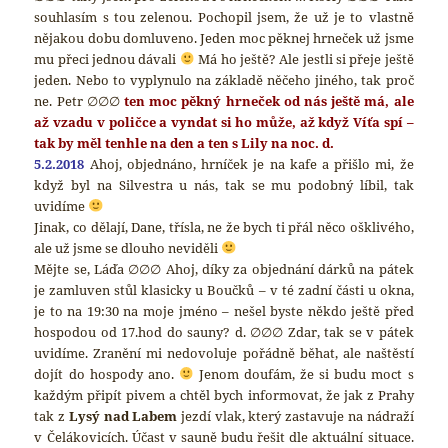
souhlasím s tou zelenou. Pochopil jsem, že už je to vlastně
nějakou dobu domluveno. Jeden moc pěknej hrneček už jsme
mu přeci jednou dávali
Má ho ještě? Ale jestli si přeje ještě
jeden. Nebo to vyplynulo na základě něčeho jiného, tak proč
ne. Petr ∅∅∅
ten moc pěkný hrneček od nás ještě má, ale
až vzadu v poličce a vyndat si ho může, až když Víťa spí –
tak by měl tenhle na den a ten s Lily na noc. d.
5.2.2018
Ahoj, objednáno, hrníček je na kafe a přišlo mi, že
když byl na Silvestra u nás, tak se mu podobný líbil, tak
uvidíme
Jinak, co dělají, Dane, třísla, ne že bych ti přál něco ošklivého,
ale už jsme se dlouho neviděli
Mějte se, Láďa ∅∅∅ Ahoj, díky za objednání dárků na pátek
je zamluven stůl klasicky u Boučků – v té zadní části u okna,
je to na 19:30 na moje jméno – nešel byste někdo ještě před
hospodou od 17.hod do sauny? d. ∅∅∅ Zdar, tak se v pátek
uvidíme. Zranění mi nedovoluje pořádně běhat, ale naštěstí
dojít do hospody ano.
Jenom doufám, že si budu moct s
každým připít pivem a chtěl bych informovat, že jak z Prahy
tak z
Lysý nad Labem
jezdí vlak, který zastavuje na nádraží
v Čelákovicích. Účast v sauně budu řešit dle aktuální situace.