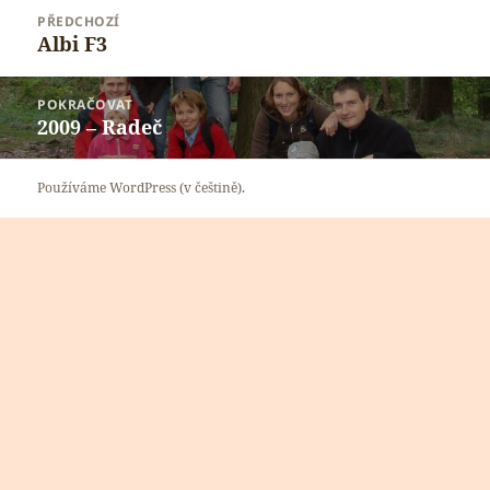
Navigace
PŘEDCHOZÍ
pro
Albi F3
Předchozí
příspěvek
příspěvek:
POKRAČOVAT
2009 – Radeč
Následující
příspěvek:
Používáme WordPress (v češtině).