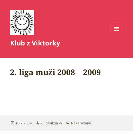
MENU
Klub z Viktorky
A
WIDGETY
2. liga muži 2008 – 2009
Publikováno:
Autor:
Rubriky:
18.7.2009
klubzviktorky
Nezařazené