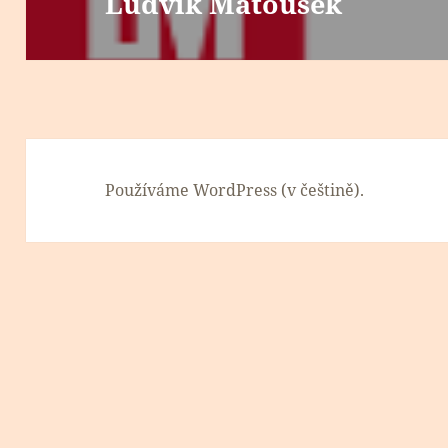
Ludvík Matoušek
Následující
příspěvek:
Používáme WordPress (v češtině).