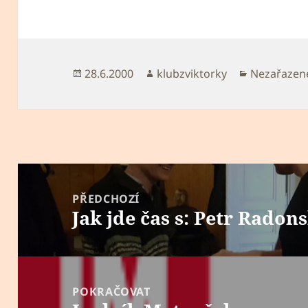
Publikováno:
Autor:
Rubriky:
28.6.2000
klubzviktorky
Nezařazen
Navigace
pro
PŘEDCHOZÍ
Jak jde čas s: Petr Radon
příspěvek
Předchozí
příspěvek:
POKRAČOVAT