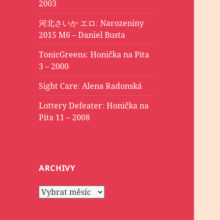
2003
河北さいか エロ
:
Narozeniny
2015 M6 – Daniel Busta
TonicGreens
:
Honička na Pita
3 – 2000
Sight Care
:
Alena Radonská
Lottery Defeater
:
Honička na
Pita 11 – 2008
ARCHIVY
Archivy