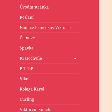
Úvodní stránka
Poslání
Nadace Princezny Viktorie
Členové
Spavka
zobrazit
Kratochvíle
podřazené
položky
PiT TiP
Vikol
Kolega Karel
Curling
Viktorčin Smích