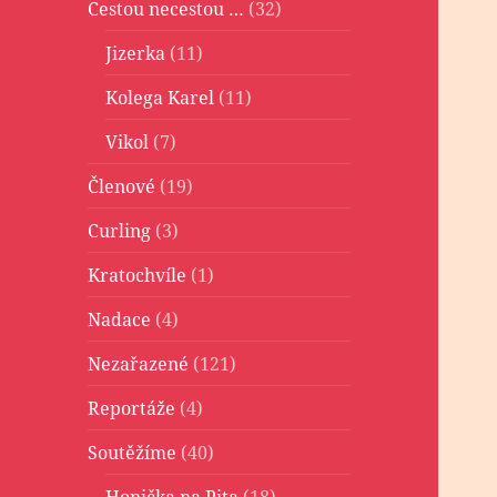
Cestou necestou …
(32)
Jizerka
(11)
Kolega Karel
(11)
Vikol
(7)
Členové
(19)
Curling
(3)
Kratochvíle
(1)
Nadace
(4)
Nezařazené
(121)
Reportáže
(4)
Soutěžíme
(40)
Honička na Pita
(18)