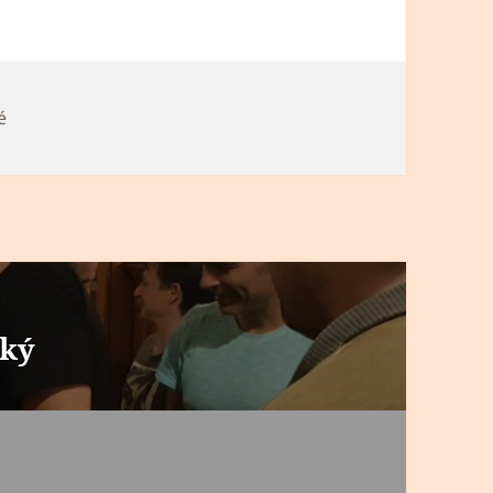
é
ský