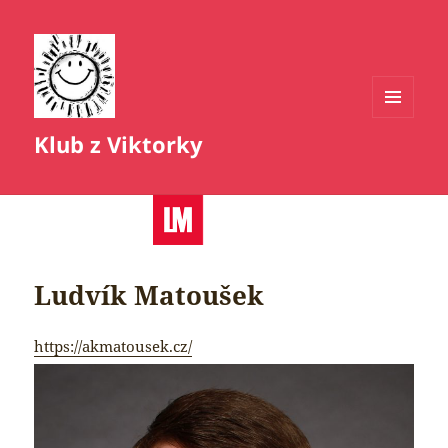
MENU
Klub z Viktorky
A
WIDGETY
Ludvík Matoušek
https://akmatousek.cz/