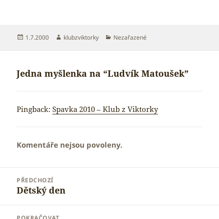
Publikováno:
Autor:
Rubriky:
1.7.2000
klubzviktorky
Nezařazené
Jedna myšlenka na “Ludvík Matoušek”
Pingback:
Spavka 2010 – Klub z Viktorky
Komentáře nejsou povoleny.
Navigace
PŘEDCHOZÍ
pro
Dětský den
Předchozí
příspěvek
příspěvek:
POKRAČOVAT