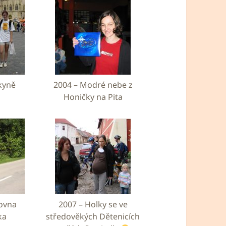
kyně
2004 – Modré nebe z
Honičky na Pita
lovna
2007 – Holky se ve
ka
středověkých Dětenicích