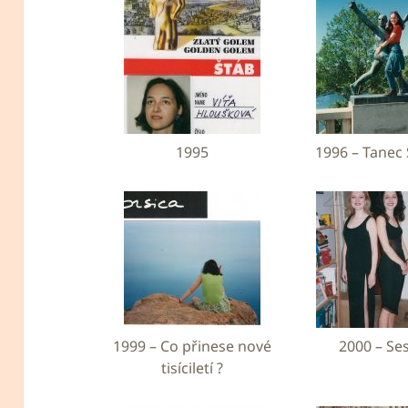
1995
1996 – Tanec
1999 – Co přinese nové
2000 – Se
tisíciletí ?