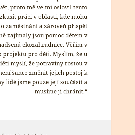
t, proto mě velmi oslovil tento
 zkusit práci v oblasti, kde mohu
ho zaměstnání a zároveň přispět
y mě zajímaly jsou pomoc dětem v
 nadšená ekozahradnice. Věřím v
 projektu pro děti. Myslím, že u
 děti myslí, že potraviny rostou v
ení šance změnit jejich postoj k
y lidé jsme pouze její součástí a
musíme ji chránit.“