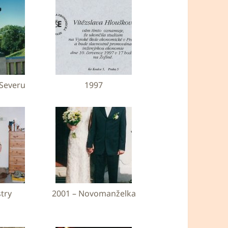
 Severu
1997
stry
2001 – Novomanželka