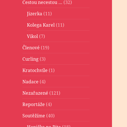
Cestou necestou …
(32)
Jizerka
(11)
Kolega Karel
(11)
Vikol
(7)
Členové
(19)
Curling
(3)
Kratochvíle
(1)
Nadace
(4)
Nezařazené
(121)
Reportáže
(4)
Soutěžíme
(40)
Honička na Pita
(18)