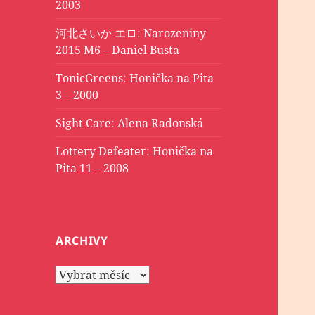
2003
河北さいか エロ
:
Narozeniny
2015 M6 – Daniel Busta
TonicGreens
:
Honička na Pita
3 – 2000
Sight Care
:
Alena Radonská
Lottery Defeater
:
Honička na
Pita 11 – 2008
ARCHIVY
Archivy