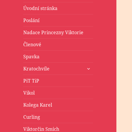
Úvodní stránka
Poslání
Nadace Princezny Viktorie
Členové
Spavka
zobrazit
Kratochvíle
podřazené
položky
PiT TiP
Vikol
Kolega Karel
Curling
Viktorčin Smích