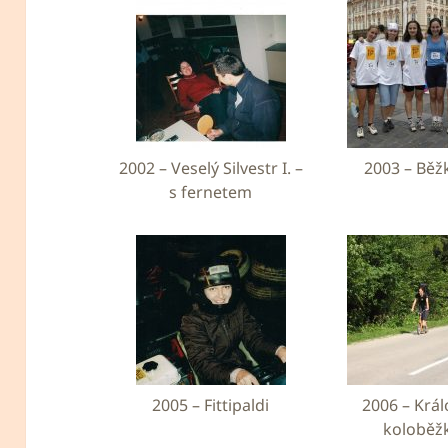
2002 – Veselý Silvestr I. –
2003 – Běž
s fernetem
2005 – Fittipaldi
2006 – Krá
koloběž