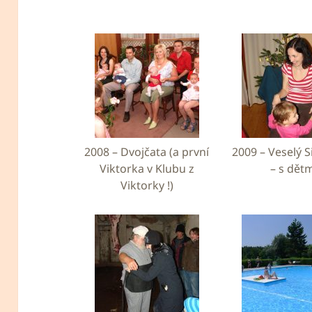
2008 – Dvojčata (a první
2009 – Veselý Si
Viktorka v Klubu z
– s dět
Viktorky !)