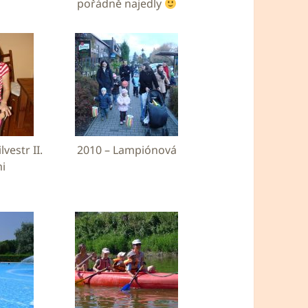
pořádně najedly
lvestr II.
2010 – Lampiónová
mi