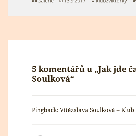
Formát:
Publikováno:
Autor:
Galerie
13.9.2017
klubzviktorky
5 komentářů u „Jak jde ča
Soulková“
Pingback:
Vítězslava Soulková – Klub