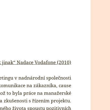
k jinak“ Nadace Vodafone (2010)
etingu v nadnárodní společnosti
 komunikace na zákazníka, cause
ikož to byla práce na manažerské
a zkušenosti s řízením projektu.
mého života spoustu pozitivních