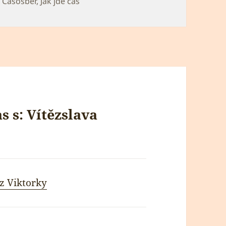
Rubriky:
Časosběr
,
Jak jde čas
s s: Vítězslava
 z Viktorky