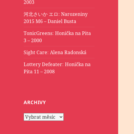
2003
河北さいか エロ
:
Narozeniny
2015 M6 – Daniel Busta
TonicGreens
:
Honička na Pita
3 – 2000
Sight Care
:
Alena Radonská
Lottery Defeater
:
Honička na
Pita 11 – 2008
ARCHIVY
Archivy