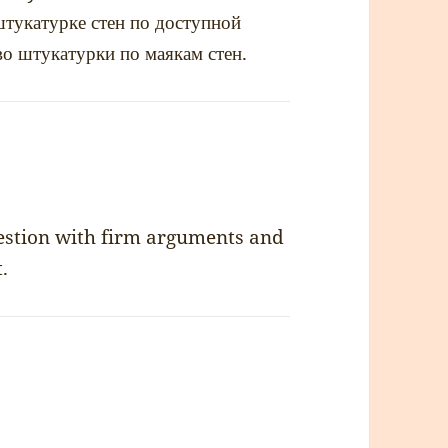
тукатурке стен по доступной
во штукатурки по маякам стен.
uestion with firm arguments and
.