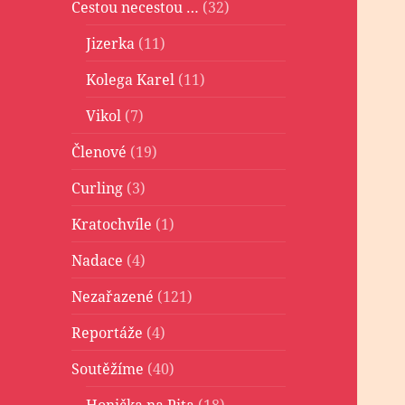
Cestou necestou …
(32)
Jizerka
(11)
Kolega Karel
(11)
Vikol
(7)
Členové
(19)
Curling
(3)
Kratochvíle
(1)
Nadace
(4)
Nezařazené
(121)
Reportáže
(4)
Soutěžíme
(40)
Honička na Pita
(18)