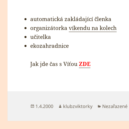
automatická zakládající členka
organizátorka
víkendu na kolech
učitelka
ekozahradnice
Jak jde čas s Víťou
ZDE
Publikováno:
Autor:
Rubriky:
1.4.2000
klubzviktorky
Nezařazené