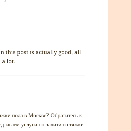
 this post is actually good, all
a lot.
яжки пола в Москве? Обратитесь к
длагаем услуги по залитию стяжки