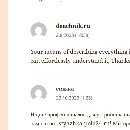
daachnik.ru
napsal:
2.8.2023 (18:38)
Your means of describing everything in
can effortlessly understand it, Thanks 
стяжка
napsal:
23.10.2023 (1:25)
Ищете профессионалов для устройства ст
нам на сайт styazhka-pola24.ru! Мы пре