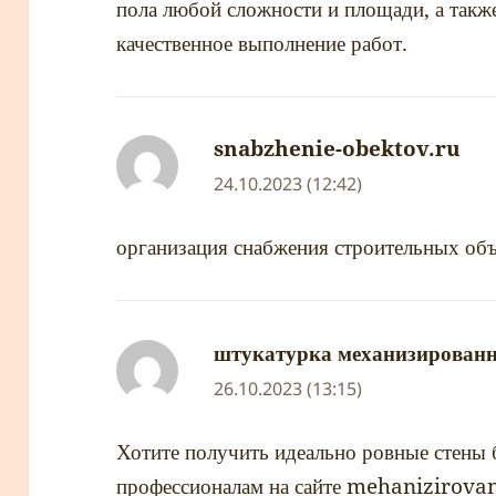
пола любой сложности и площади, а такж
качественное выполнение работ.
snabzhenie-obektov.ru
nap
24.10.2023 (12:42)
организация снабжения строительных об
штукатурка механизирован
26.10.2023 (13:15)
Хотите получить идеально ровные стены 
профессионалам на сайте mehanizirov