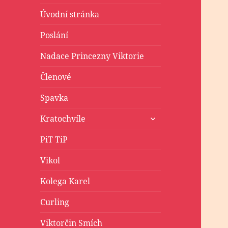
Úvodní stránka
Poslání
Nadace Princezny Viktorie
Členové
Spavka
zobrazit
Kratochvíle
podřazené
položky
PiT TiP
Vikol
Kolega Karel
Curling
Viktorčin Smích