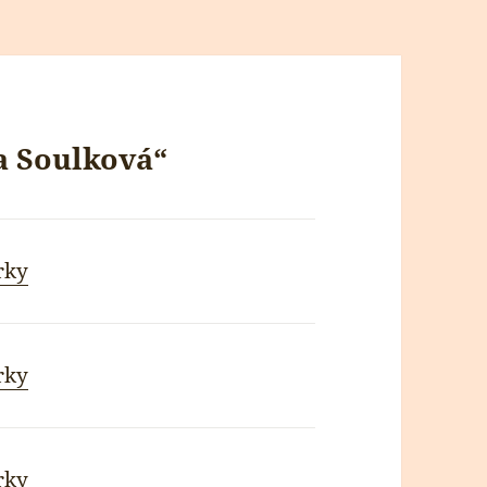
a Soulková“
rky
rky
rky