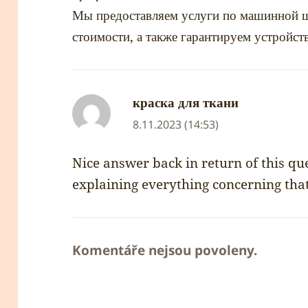
Мы предоставляем услуги по машинной ш
стоимости, а также гарантируем устройст
краска для ткани
napsal:
8.11.2023 (14:53)
Nice answer back in return of this q
explaining everything concerning that
Komentáře nejsou povoleny.