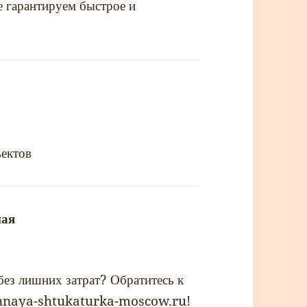
е гарантируем быстрое и
sal:
ъектов
ная
napsal:
без лишних затрат? Обратитесь к
annaya-shtukaturka-moscow.ru!