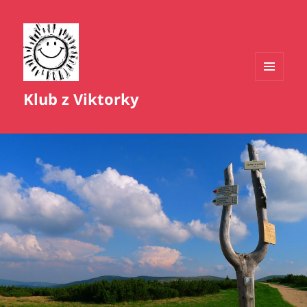
MENU
Klub z Viktorky
A
WIDGETY