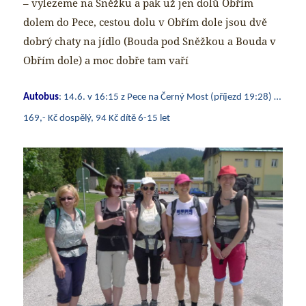
– vylezeme na Sněžku a pak už jen dolů Obřím
dolem do Pece, cestou dolu v Obřím dole jsou dvě
dobrý chaty na jídlo (Bouda pod Sněžkou a Bouda v
Obřím dole) a moc dobře tam vaří
Autobus
: 14.6. v 16:15 z Pece na Černý Most (příjezd 19:28) …
169,- Kč dospělý, 94 Kč dítě 6-15 let