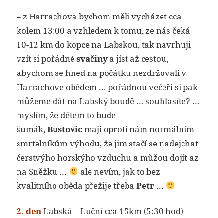
– z Harrachova bychom měli vycházet cca
kolem 13:00 a vzhledem k tomu, ze nás čeká
10-12 km do kopce na Labskou, tak navrhuji
vzít si pořádné
svačiny
a jíst až cestou,
abychom se hned na počátku nezdržovali v
Harrachove obědem … pořádnou večeři si pak
můžeme dát na Labský boudě … souhlasíte? …
myslím, že dětem to bude
šumák,
Bustovic
maji oproti nám normálním
smrtelníkům výhodu, že jim stačí se nadejchat
čerstvýho horskýho vzduchu a můžou dojít az
na Sněžku …
ale nevím, jak to bez
kvalitního oběda přežije třeba
Petr
…
2. den
Labská – Luční cca 15km (5:30 hod)