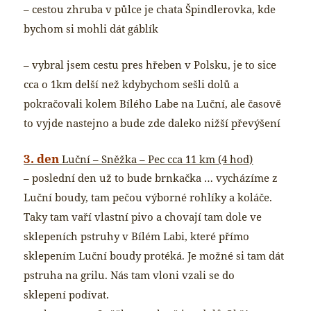
– cestou zhruba v půlce je chata Špindlerovka, kde
bychom si mohli dát gáblík
– vybral jsem cestu pres hřeben v Polsku, je to sice
cca o 1km delší než kdybychom sešli dolů a
pokračovali kolem Bílého Labe na Luční, ale časově
to vyjde nastejno a bude zde daleko nižší převýšení
3. den
Luční – Sněžka – Pec cca 11 km (4 hod)
– poslední den už to bude brnkačka … vycházíme z
Luční boudy, tam pečou výborné rohlíky a koláče.
Taky tam vaří vlastní pivo a chovají tam dole ve
sklepeních pstruhy v Bílém Labi, které přímo
sklepením Luční boudy protéká. Je možné si tam dát
pstruha na grilu. Nás tam vloni vzali se do
sklepení podívat.