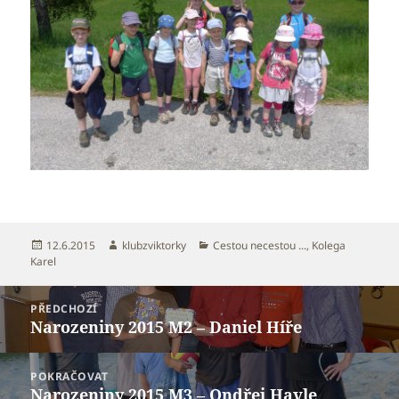
Publikováno:
Autor:
Rubriky:
12.6.2015
klubzviktorky
Cestou necestou ...
,
Kolega
Karel
Navigace
PŘEDCHOZÍ
pro
Narozeniny 2015 M2 – Daniel Híře
Předchozí
příspěvek
příspěvek:
POKRAČOVAT
Narozeniny 2015 M3 – Ondřej Havle
Následující