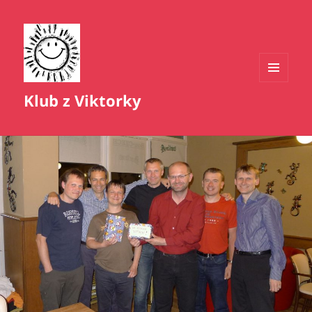
MENU
Klub z Viktorky
A
WIDGETY