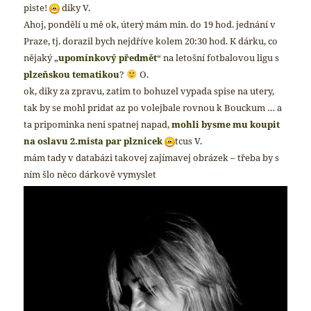
piste!
diky
V.
Ahoj, pondělí u mě ok, úterý mám min. do 19 hod. jednání v
Praze, tj. dorazil bych nejdříve kolem 20:30 hod. K dárku, co
nějaký „
upomínkový předmět
“ na letošní fotbalovou ligu s
plzeňskou tematikou
?
O.
ok, diky za zpravu, zatim to bohuzel vypada spise na utery,
tak by se mohl pridat az po volejbale rovnou k Bouckum …
a
ta pripominka neni spatnej napad,
mohli bysme mu koupit
na oslavu 2.mista par plznicek
tcus
V.
mám tady v databázi takovej zajímavej obrázek – třeba by s
ním šlo něco dárkově vymyslet