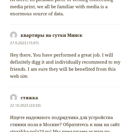
media print, we all be familiar with media is a
enormous source of data.
квартиры на сутки Минск
napsal:
27.9.2023 (15:07)
Hey there, You have performed a great job. I will
definitely digg it and individually recommend to my
friends. I am sure they will be benefited from this
web site.
стяжка
napsal:
22.10.2023 (23:33)
Ищете надежного подрядчика для устройства
стяжки пола в Москве? Обратитесь к нам на сайт
styazhka-pola24.ru! Мы предлагаем услуги по