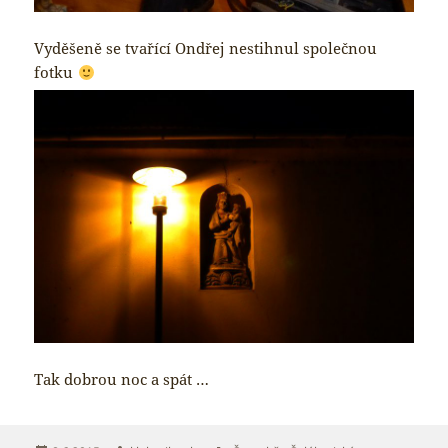
Vyděšeně se tvařící Ondřej nestihnul společnou
fotku
Tak dobrou noc a spát …