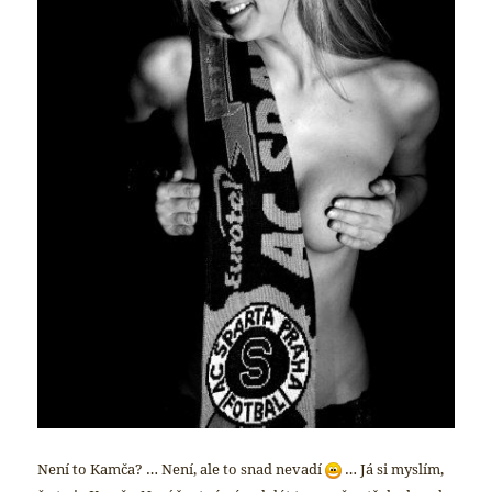
Není to Kamča? … Není, ale to snad nevadí
…
Já si myslím,