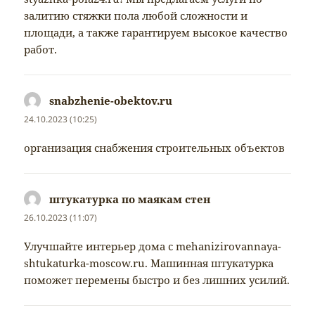
залитию стяжки пола любой сложности и
площади, а также гарантируем высокое качество
работ.
snabzhenie-obektov.ru
napsal:
24.10.2023 (10:25)
организация снабжения строительных объектов
штукатурка по маякам стен
napsal:
26.10.2023 (11:07)
Улучшайте интерьер дома с mehanizirovannaya-
shtukaturka-moscow.ru. Машинная штукатурка
поможет перемены быстро и без лишних усилий.