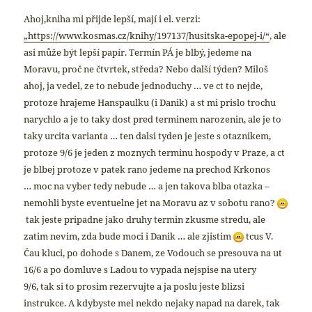
Ahoj,kniha mi přijde lepší, mají i el. verzi:
„https://www.kosmas.cz/knihy/197137/husitska-epopej-i/“
, ale
asi může být lepší papír. Termín PÁ je blbý, jedeme na
Moravu, proč ne čtvrtek, středa? Nebo další týden?
Miloš
ahoj,
ja vedel, ze to nebude jednoduchy … ve ct to nejde,
protoze hrajeme Hanspaulku (i Danik) a st mi prislo trochu
narychlo a je to taky dost pred terminem narozenin, ale je to
taky urcita varianta …
ten dalsi tyden je jeste s otaznikem,
protoze 9/6 je jeden z moznych terminu hospody v Praze, a ct
je blbej protoze v patek rano jedeme na prechod Krkonos
…
moc na vyber tedy nebude … a jen takova blba otazka –
nemohli byste eventuelne jet na Moravu az v sobotu rano?
tak jeste pripadne jako druhy termin zkusme stredu, ale
zatim nevim, zda bude moci i Danik … ale zjistim
tcus
V.
Čau kluci,
po dohode s Danem, ze Vodouch se presouva na ut
16/6 a po domluve s Ladou to vypada nejspise na utery
9/6,
tak si to prosim rezervujte a ja poslu jeste blizsi
instrukce. A
kdybyste mel nekdo nejaky napad na darek, tak