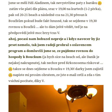
jsme se měli řídi Aladinem, tak nevystrčíme paty z baráku
zatím vše platí dle plánu, sraz v 19,00 na kurtech (1-2 pivka),
pak od 20-21 beach a následně cca na 21,30 přesun k
Boučkům
pokud bude fakt hnusně, tak se sejdeme v 19,30
rovnou u Boučků … ale to dám ještě vědět, teď je na
předpovědi ještě moc brzy
tcus
V.
ahoj,
pocasi nam bohuzel nepreje a i kdyz navecer by jiz
prset nemelo, tak jsem radeji probral s oslavencem
program a domluvili jsme se, ze pujdeme rovnou do
hospody k Bouckum
(ja bych sice na beach sel, ale Danik je
nejakej nakrapnutej, tak nechce pred Krkonosema riskovat …
takze se dnes sejdeme u Boucku v 19,30! darky jsem zajistil
napiste mi prosim obratem, ze jste e-mail cetli a zda s tim
vsichni pocitate,
diky
V.