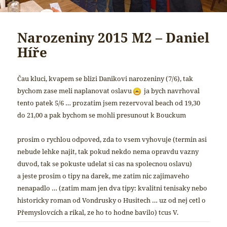
Narozeniny 2015 M2 – Daniel
Híře
Čau kluci, kvapem se blizi Danikovi narozeniny (7/6), tak
bychom zase meli naplanovat oslavu
ja bych navrhoval
tento patek 5/6 … prozatim jsem rezervoval beach od 19,30
do 21,00 a pak bychom se mohli presunout k Bouckum
prosim o rychlou odpoved, zda to vsem vyhovuje (termin asi
nebude lehke najit, tak pokud nekdo nema opravdu vazny
duvod, tak se pokuste udelat si cas na spolecnou oslavu)
a jeste prosim o tipy na darek, me zatim nic zajimaveho
nenapadlo … (zatim mam jen dva tipy: kvalitni tenisaky nebo
historicky roman od Vondrusky o Husitech … uz od nej cetl o
Přemyslovcích a rikal, ze ho to hodne bavilo) tcus V.