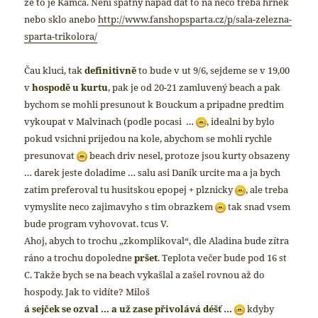
že to je Kamča. Není špatný nápad dát to na něco třeba hrnek
nebo sklo
anebo
http://www.fanshopsparta.cz/p/sala-zelezna-
sparta-trikolora/
Čau kluci,
tak
definitivně
to bude v ut 9/6, sejdeme se v 19,00
v
hospodě
u kurtu
, pak je od 20-21 zamluvený beach a pak
bychom se mohli presunout k Bouckum a pripadne predtim
vykoupat v Malvinach (podle pocasi …
,
idealni by bylo
pokud vsichni prijedou na kole, abychom se mohli rychle
presunovat
beach driv nesel, protoze jsou kurty obsazeny
…
darek jeste doladime … salu asi Danik urcite ma a ja bych
zatim preferoval tu husitskou epopej + plznicky
, ale treba
vymyslite neco zajimavyho s tim obrazkem
tak snad vsem
bude program vyhovovat.
tcus
V.
Ahoj, abych to trochu „zkomplikoval“, dle Aladina bude zítra
ráno a trochu dopoledne
pršet
. Teplota večer bude pod 16 st
C. Takže bych se na beach vykašlal a zašel rovnou až do
hospody. Jak to vidíte?
Miloš
á sejček se ozval … a už zase přivolává déšť …
kdyby