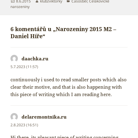
Publikováno:
Autor:
Rubriky:
8.6.2015
klubzviktorky
Časosběr
,
Čelákovické
narozeniny
6 komentářů u „Narozeniny 2015 M2 –
Daniel Híře“
daachka.ru
napsal:
5.7.2023 (11:57)
continuously i used to read smaller posts which also
clear their motive, and that is also happening with
this piece of writing which I am reading here.
delaremontnika.ru
napsal:
2.8.2023 (16:51)
Hi there, its pleasant piece of writing concerning