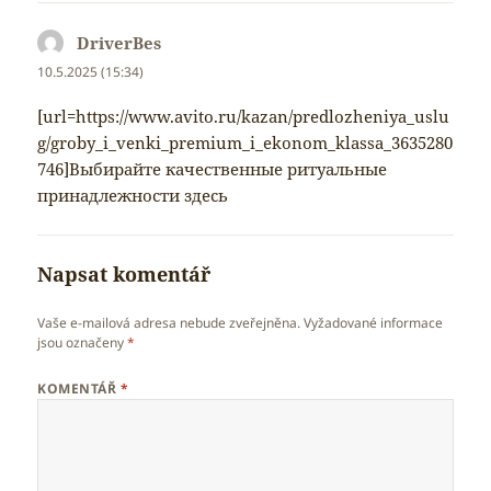
DriverBes
napsal:
10.5.2025 (15:34)
[url=https://www.avito.ru/kazan/predlozheniya_uslu
g/groby_i_venki_premium_i_ekonom_klassa_3635280
746]Выбирайте качественные ритуальные
принадлежности здесь
Napsat komentář
Vaše e-mailová adresa nebude zveřejněna.
Vyžadované informace
jsou označeny
*
KOMENTÁŘ
*