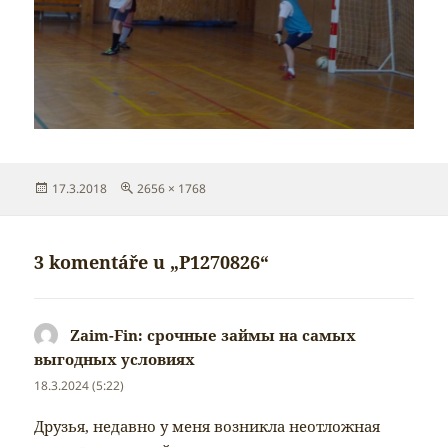
Publikováno:
Původní
17.3.2018
2656 × 1768
velikost:
3 komentáře u „P1270826“
Zaim-Fin: срочные займы на самых
выгодных условиях
napsal:
18.3.2024 (5:22)
Друзья, недавно у меня возникла неотложная