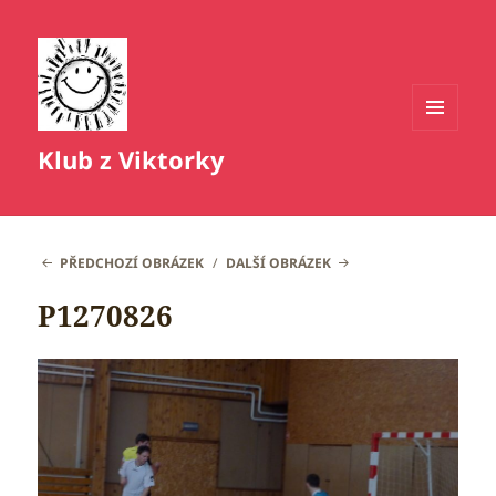
MENU
Klub z Viktorky
A
WIDGETY
PŘEDCHOZÍ OBRÁZEK
DALŠÍ OBRÁZEK
P1270826