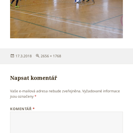
Publikováno:
Původní
17.3.2018
2656 × 1768
velikost:
Napsat komentář
Vaše e-mailová adresa nebude zveřejněna.
Vyžadované informace
jsou označeny
*
KOMENTÁŘ
*