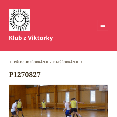
MENU
Klub z Viktorky
A
WIDGETY
PŘEDCHOZÍ OBRÁZEK
DALŠÍ OBRÁZEK
P1270827