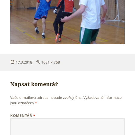
Publikováno:
Původní
17.3.2018
1081 × 768
velikost:
Napsat komentář
Vaše e-mailová adresa nebude zveřejněna.
Vyžadované informace
jsou označeny
*
KOMENTÁŘ
*