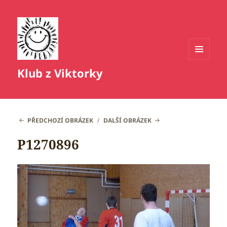
MENU
Klub z Viktorky
A
WIDGETY
PŘEDCHOZÍ OBRÁZEK
DALŠÍ OBRÁZEK
P1270896