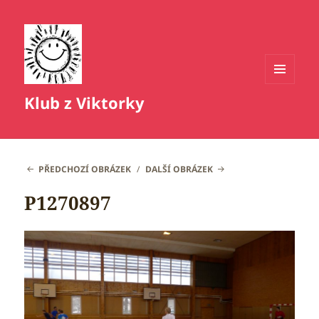
MENU
Klub z Viktorky
A
WIDGETY
PŘEDCHOZÍ OBRÁZEK
DALŠÍ OBRÁZEK
P1270897