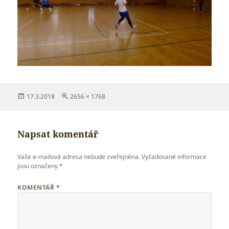
Publikováno:
Původní
17.3.2018
2656 × 1768
velikost:
Napsat komentář
Vaše e-mailová adresa nebude zveřejněna.
Vyžadované informace
jsou označeny
*
KOMENTÁŘ
*