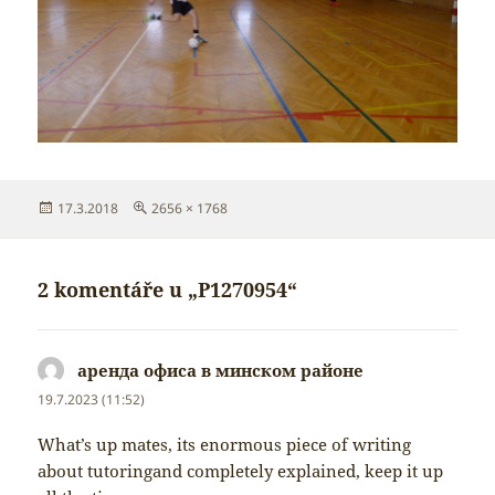
Publikováno:
Původní
17.3.2018
2656 × 1768
velikost:
2 komentáře u „P1270954“
аренда офиса в минском районе
napsal:
19.7.2023 (11:52)
What’s up mates, its enormous piece of writing
about tutoringand completely explained, keep it up