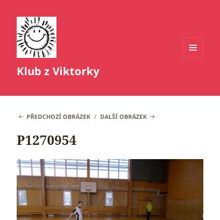
MENU
Klub z Viktorky
A
WIDGETY
PŘEDCHOZÍ OBRÁZEK
DALŠÍ OBRÁZEK
P1270954