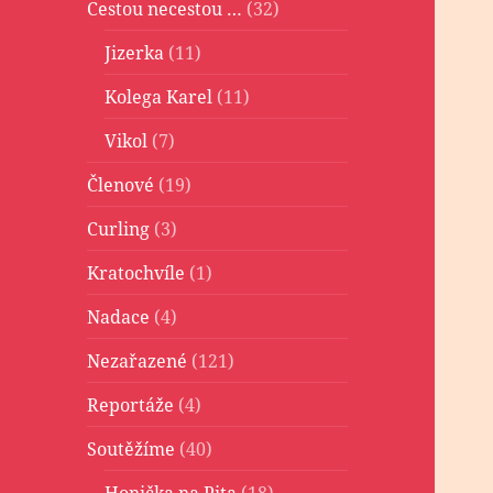
Cestou necestou …
(32)
Jizerka
(11)
Kolega Karel
(11)
Vikol
(7)
Členové
(19)
Curling
(3)
Kratochvíle
(1)
Nadace
(4)
Nezařazené
(121)
Reportáže
(4)
Soutěžíme
(40)
Honička na Pita
(18)