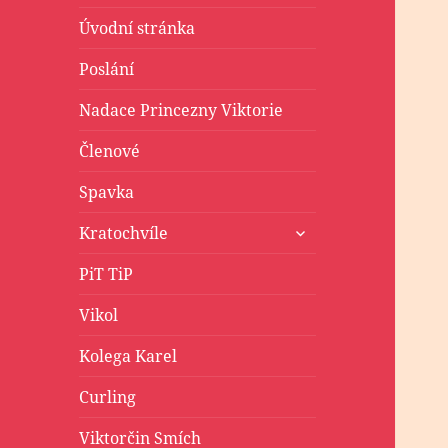
Úvodní stránka
Poslání
Nadace Princezny Viktorie
Členové
Spavka
zobrazit
Kratochvíle
podřazené
položky
PiT TiP
Vikol
Kolega Karel
Curling
Viktorčin Smích