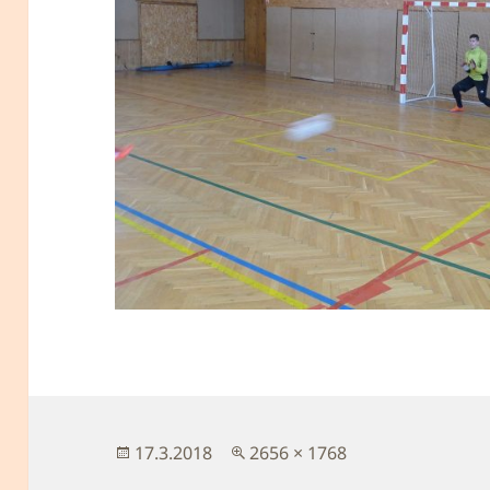
Publikováno:
Původní
17.3.2018
2656 × 1768
velikost: