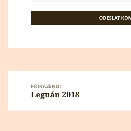
Navigace
pro
PŘIŘAZENO:
Leguán 2018
příspěvek