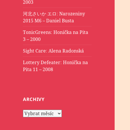
2003
河北さいか エロ
:
Narozeniny
2015 M6 – Daniel Busta
TonicGreens
:
Honička na Pita
3 – 2000
Sight Care
:
Alena Radonská
Lottery Defeater
:
Honička na
Pita 11 – 2008
ARCHIVY
Archivy