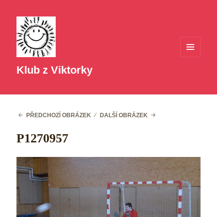
MENU
A
Klub z Viktorky
WIDGETY
PŘEDCHOZÍ OBRÁZEK
DALŠÍ OBRÁZEK
P1270957