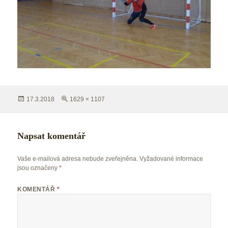
Publikováno:
Původní
17.3.2018
1629 × 1107
velikost:
Napsat komentář
Vaše e-mailová adresa nebude zveřejněna.
Vyžadované informace
jsou označeny
*
KOMENTÁŘ
*