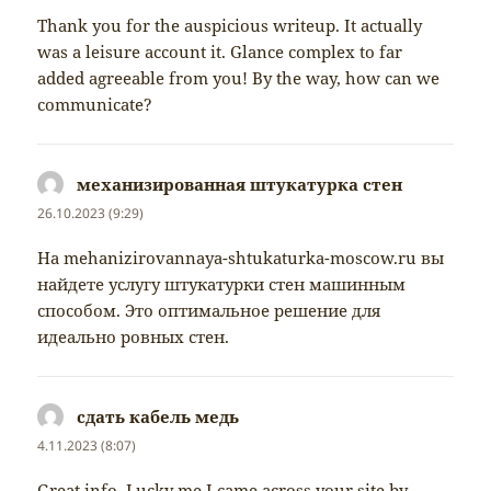
Thank you for the auspicious writeup. It actually
was a leisure account it. Glance complex to far
added agreeable from you! By the way, how can we
communicate?
механизированная штукатурка стен
napsal:
26.10.2023 (9:29)
На mehanizirovannaya-shtukaturka-moscow.ru вы
найдете услугу штукатурки стен машинным
способом. Это оптимальное решение для
идеально ровных стен.
сдать кабель медь
napsal:
4.11.2023 (8:07)
Great info. Lucky me I came across your site by