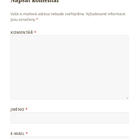
Vaše e-mailová adresa nebude zveřejněna.
Vyžadované informace
jsou označeny
*
KOMENTÁŘ
*
JMÉNO
*
E-MAIL
*