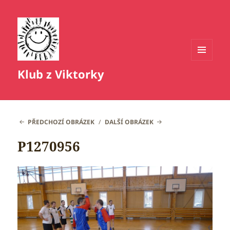
MENU
Klub z Viktorky
A
WIDGETY
PŘEDCHOZÍ OBRÁZEK
DALŠÍ OBRÁZEK
P1270956