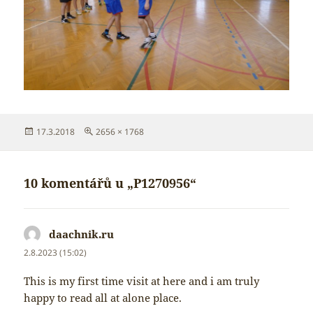
Publikováno:
Původní
17.3.2018
2656 × 1768
velikost:
10 komentářů u „P1270956“
daachnik.ru
napsal:
2.8.2023 (15:02)
This is my first time visit at here and i am truly
happy to read all at alone place.