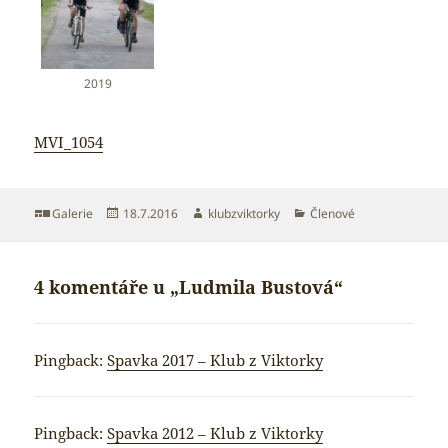
2019
MVI_1054
Formát:
Publikováno:
Autor:
Rubriky:
Galerie
18.7.2016
klubzviktorky
Členové
4 komentáře u „Ludmila Bustová“
Pingback:
Spavka 2017 – Klub z Viktorky
Pingback:
Spavka 2012 – Klub z Viktorky