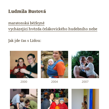
Ludmila Bustová
maratonská běžkyně
vycházející hvězda čelákovického hudebního nebe
Jak jde čas s Lídou:
2000
2004
2007