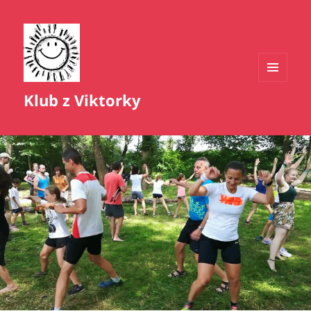
MENU
Klub z Viktorky
A
WIDGETY