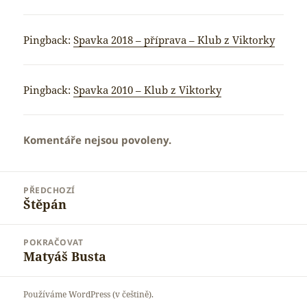
Pingback:
Spavka 2018 – příprava – Klub z Viktorky
Pingback:
Spavka 2010 – Klub z Viktorky
Komentáře nejsou povoleny.
Navigace
PŘEDCHOZÍ
pro
Štěpán
Předchozí
příspěvek
příspěvek:
POKRAČOVAT
Matyáš Busta
Následující
příspěvek:
Používáme WordPress (v češtině).