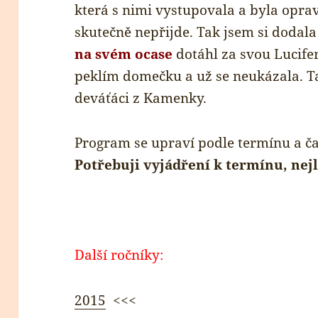
která s nimi vystupovala a byla opr
skutečně nepřijde. Tak jsem si dodala
na svém ocase
dotáhl za svou Lucife
peklím domečku a už se neukázala. Ta
deváťáci z Kamenky.
Program se upraví podle termínu a č
Potřebuji vyjádření k termínu, nejl
Další ročníky:
2015
<<<