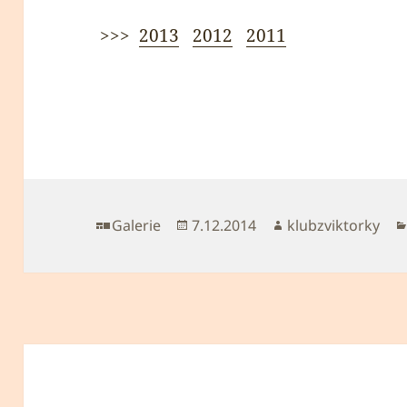
>>>
2013
2012
2011
Formát:
Publikováno:
Autor:
Galerie
7.12.2014
klubzviktorky