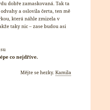
avdu dobře zamaskovaná. Tak ta
 odvahy a oslovila čerta, ten mě
rkou, která náhle zmizela v
kže taky nic – zase budou asi
asu
épe co nejdříve.
Mějte se hezky.
Kamila