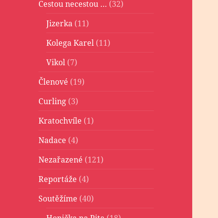
Cestou necestou …
(32)
Jizerka
(11)
Kolega Karel
(11)
Vikol
(7)
Členové
(19)
Curling
(3)
Kratochvíle
(1)
Nadace
(4)
Nezařazené
(121)
Reportáže
(4)
Soutěžíme
(40)
Honička na Pita
(18)