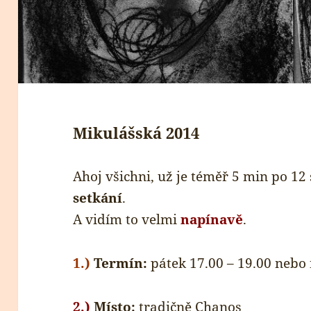
Mikulášská 2014
Ahoj všichni, už je téměř 5 min po 1
setkání
.
A vidím to velmi
napínavě
.
1.)
Termín:
pátek 17.00 – 19.00 nebo 
2.)
Místo:
tradičně Chanos