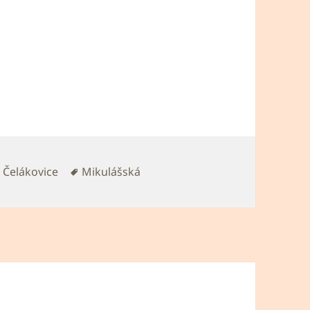
Rubriky:
Štítky:
Čelákovice
Mikulášská