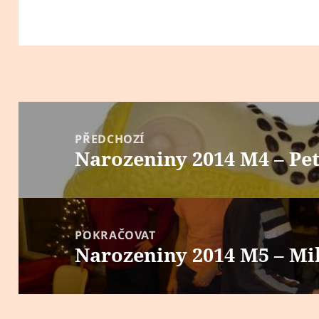
Navigace
pro
PŘEDCHOZÍ
Narozeniny 2014 M4 – Pe
příspěvek
Předchozí
příspěvek:
POKRAČOVAT
Narozeniny 2014 M5 – Mi
Následující
příspěvek: