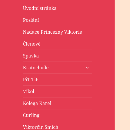
Úvodní stránka
Poslání
Nadace Princezny Viktorie
Členové
Spavka
zobrazit
Kratochvíle
podřazené
položky
PiT TiP
Vikol
Kolega Karel
Curling
Viktorčin Smích