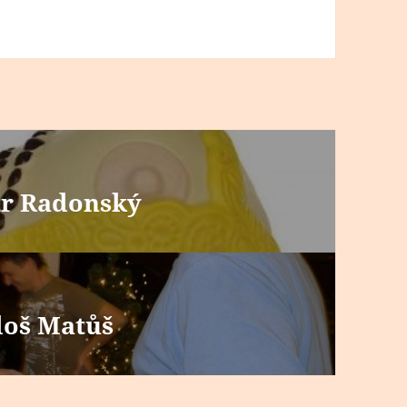
tr Radonský
loš Matůš