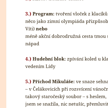
3.)
Program:
tvoření vloček z klacíků
něco jako zimní olympiáda přizpůsob
Víti)
nebo
méně akční dobrodružná cesta tmou s
nápad
4.)
Hudební blok:
zpívání koled u kla
vedením Lídy
5.)
Příchod Mikuláše:
ve snaze sehn
– v Čelákovicích při rozsvícení váno
takový staročeský soubor – s heslem,
jsem se snažila, nic netušíc, přemluvit