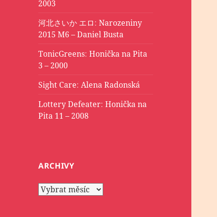
2003
河北さいか エロ
:
Narozeniny
2015 M6 – Daniel Busta
TonicGreens
:
Honička na Pita
3 – 2000
Sight Care
:
Alena Radonská
Lottery Defeater
:
Honička na
Pita 11 – 2008
ARCHIVY
Archivy