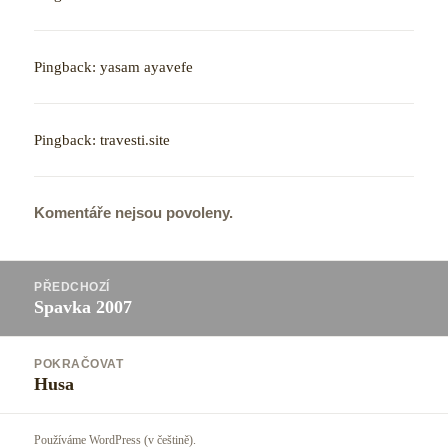
Pingback:
yasam ayavefe
Pingback:
travesti.site
Komentáře nejsou povoleny.
Navigace
PŘEDCHOZÍ
pro
Spavka 2007
Předchozí
příspěvek
příspěvek:
POKRAČOVAT
Husa
Následující
příspěvek:
Používáme WordPress (v češtině).