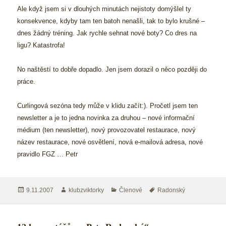
Ale když jsem si v dlouhých minutách nejistoty domýšlel ty
konsekvence, kdyby tam ten batoh nenašli, tak to bylo krušné –
dnes žádný tréning. Jak rychle sehnat nové boty? Co dres na
ligu? Katastrofa!
No naštěstí to dobře dopadlo. Jen jsem dorazil o něco později do
práce.
Curlingová sezóna tedy může v klidu začít:). Pročetl jsem ten
newsletter a je to jedna novinka za druhou – nové informační
médium (ten newsletter), nový provozovatel restaurace, nový
název restaurace, nové osvětlení, nová e-mailová adresa, nové
pravidlo FGZ …
Petr
Publikováno:
Autor:
Rubriky:
Štítky:
9.11.2007
klubzviktorky
Členové
Radonský