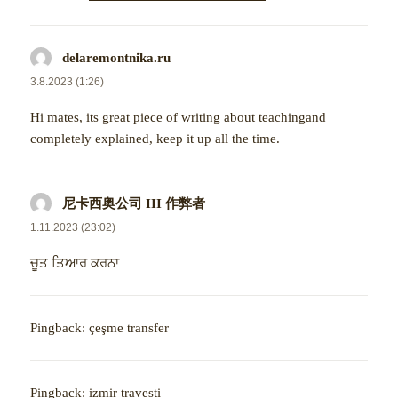
delaremontnika.ru
napsal:
3.8.2023 (1:26)
Hi mates, its great piece of writing about teachingand
completely explained, keep it up all the time.
尼卡西奥公司 III 作弊者
napsal:
1.11.2023 (23:02)
ਚੂਤ ਤਿਆਰ ਕਰਨਾ
Pingback:
çeşme transfer
Pingback:
izmir travesti