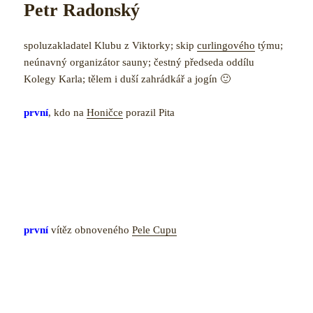
Petr Radonský
spoluzakladatel Klubu z Viktorky; skip
curlingového
týmu;
neúnavný organizátor sauny; čestný předseda oddílu
Kolegy Karla; tělem i duší zahrádkář a jogín 🙂
první
, kdo na
Honičce
porazil Pita
první
vítěz obnoveného
Pele Cupu