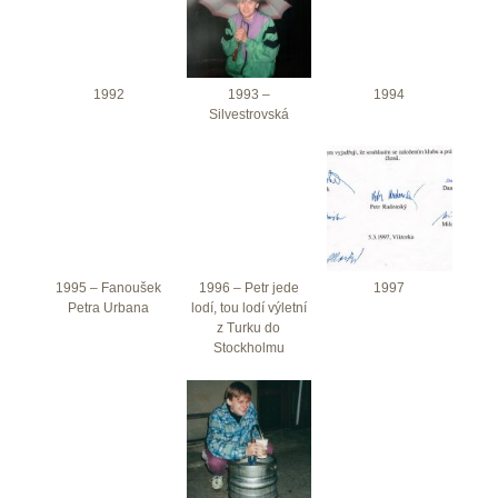
1992
1993 –
1994
Silvestrovská
1995 – Fanoušek
1996 – Petr jede
1997
Petra Urbana
lodí, tou lodí výletní
z Turku do
Stockholmu