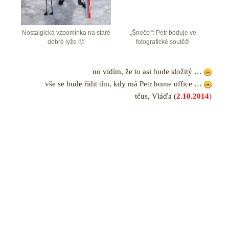
Nostalgická vzpomínka na staré
„Šnečci“: Petr boduje ve
dobré lyže 🙂
fotografické soutěži
no vidím, že to asi bude složitý …
vše se bude řídit tím, kdy má Petr home office …
tčus, Vláďa (
2.10.2014
)