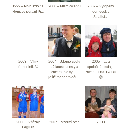
1999 – První kdo na
2000 – Mistr výčepní
2002 – Vytopený
Honičce porazil Pita
domeček v
Satalicích
2003 – Vilný
2004 – Jdeme spolu
2005 – … a
řemeslník 🙂
už kousek cesty a
společná cesta je
chceme se vydat
zavedla i na Jizerku
ještě mnohem dál …
🙂
2006 – Vítězný
2007 – Vzorný otec
2008
Leguán