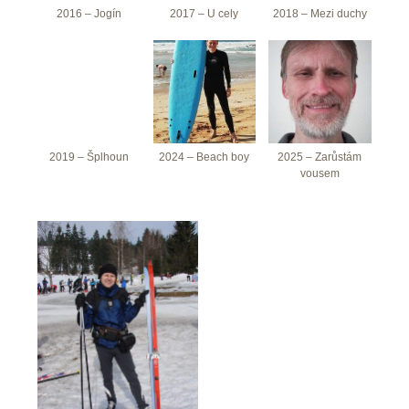
2016 – Jogín
2017 – U cely
2018 – Mezi duchy
2019 – Šplhoun
2024 – Beach boy
2025 – Zarůstám
vousem