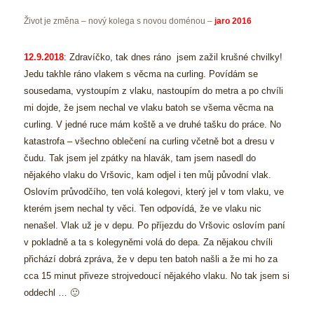
Život je změna – nový kolega s novou doménou –
jaro 2016
12.9.2018
: Zdravíčko,
tak dnes ráno jsem zažil krušné chvilky!
Jedu takhle ráno vlakem s věcma na curling. Povídám se
sousedama, vystoupím z vlaku, nastoupím do metra a po chvíli
mi dojde, že jsem nechal ve vlaku batoh se všema věcma na
curling. V jedné ruce mám koště a ve druhé tašku do práce. No
katastrofa – všechno oblečení na curling včetně bot a dresu v
čudu. Tak jsem jel zpátky na hlavák, tam jsem nasedl do
nějakého vlaku do Vršovic, kam odjel i ten můj původní vlak.
Oslovím průvodčího, ten volá kolegovi, který jel v tom vlaku, ve
kterém jsem nechal ty věci. Ten odpovídá, že ve vlaku nic
nenašel. Vlak už je v depu. Po příjezdu do Vršovic oslovím paní
v pokladně a ta s kolegyněmi volá do depa. Za nějakou chvíli
přichází dobrá zpráva, že v depu ten batoh našli a že mi ho za
cca 15 minut přiveze strojvedoucí nějakého vlaku. No tak jsem si
oddechl … 🙂