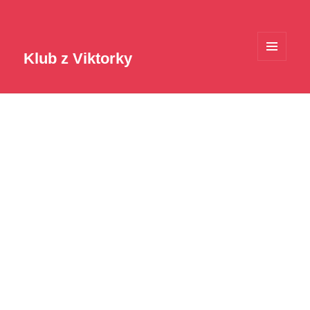
Klub z Viktorky
MENU
A
WIDGETY